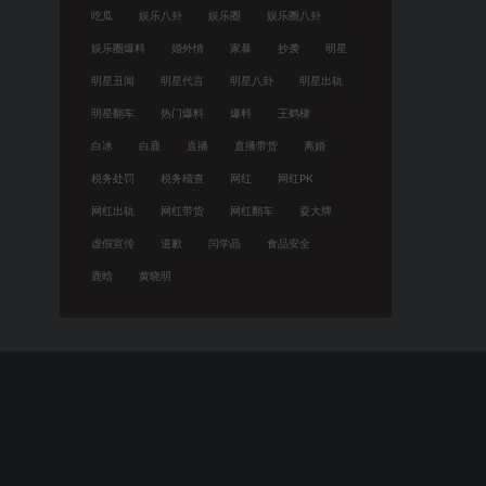
吃瓜
娱乐八卦
娱乐圈
娱乐圈八卦
娱乐圈爆料
婚外情
家暴
抄袭
明星
明星丑闻
明星代言
明星八卦
明星出轨
明星翻车
热门爆料
爆料
王鹤棣
白冰
白鹿
直播
直播带货
离婚
税务处罚
税务稽查
网红
网红PK
网红出轨
网红带货
网红翻车
耍大牌
虚假宣传
道歉
闫学晶
食品安全
鹿晗
黄晓明