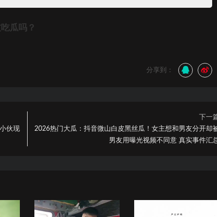
友吃瓜吗？
分享到：
下一
，小伙现
2026热门大瓜：抖音微山白皮黑丝瓜！女主想和男友分开却
男友用曝光视频不同意 真实事件汇