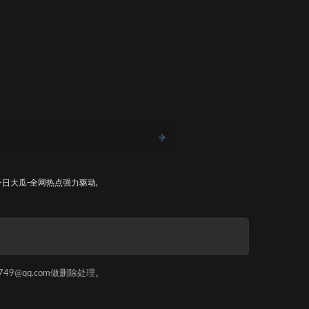
今日大瓜-全网热点
强力驱动,
9@qq.com做删除处理。