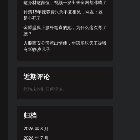
这身材这颜值，视频一发出来全网都沸腾了
付清18年抚养费只为不复相见，网友：这
是心死了
金爵盛典上腰杆笔直的她，为什么这次弯了
腰？
入股西安公司惹出情债，华语乐坛天王被曝
有10多岁儿子
近期评论
您尚未收到任何评论。
归档
2026 年 8 月
2026 年 7 月