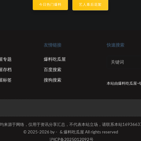
今日热门爆料
艺人幕后花絮
友情链接
快速搜索
屋专题
爆料吃瓜屋
屋存档
百度搜索
屋标签
搜狗搜索
本站由
爆料吃瓜屋-
容均来源于网络，仅用于资讯分享汇总，不代表本站立场，请联系本站169366374
© 2025-2026 by -
& 爆料吃瓜屋 All rights reserved
沪ICP备2025012092号