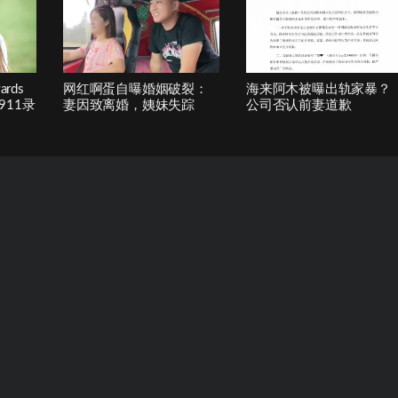
ards
网红啊蛋自曝婚姻破裂：
海来阿木被曝出轨家暴？
11录
妻因致离婚，姨妹失踪
公司否认前妻道歉