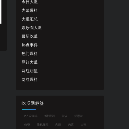
今日大瓜
内幕爆料
大瓜汇总
娱乐圈大瓜
最新吃瓜
热点事件
热门爆料
网红大瓜
网红明星
网红爆料
吃瓜网标签
#人设崩塌
#潜规则
争议
优思益
偷税
偷税漏税
内娱
内幕
出轨