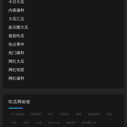
今日大瓜
内幕爆料
大瓜汇总
娱乐圈大瓜
最新吃瓜
热点事件
热门爆料
网红大瓜
网红明星
网红爆料
吃瓜网标签
#人设崩塌
#潜规则
争议
优思益
偷税
偷税漏税
内娱
出轨
吃瓜
大瓜
娱乐八卦
娱乐圈
娱乐圈八卦