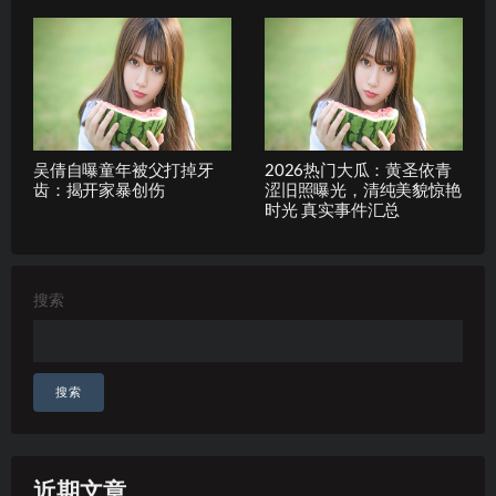
吴倩自曝童年被父打掉牙
2026热门大瓜：黄圣依青
齿：揭开家暴创伤
涩旧照曝光，清纯美貌惊艳
时光 真实事件汇总
搜索
搜索
近期文章