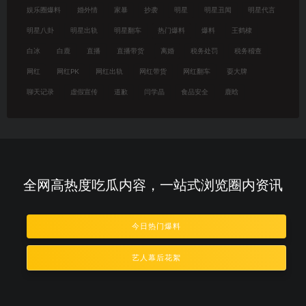
娱乐圈爆料
婚外情
家暴
抄袭
明星
明星丑闻
明星代言
明星八卦
明星出轨
明星翻车
热门爆料
爆料
王鹤棣
白冰
白鹿
直播
直播带货
离婚
税务处罚
税务稽查
网红
网红PK
网红出轨
网红带货
网红翻车
耍大牌
聊天记录
虚假宣传
道歉
闫学晶
食品安全
鹿晗
全网高热度吃瓜内容，一站式浏览圈内资讯
今日热门爆料
艺人幕后花絮