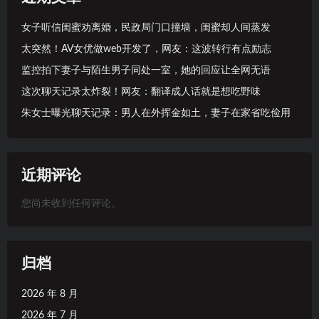
女子听信闺蜜劝离婚，民政局门口撞墙，闺蜜却人间蒸发
太突然！AV女优做web开发了，网友：这波转行有点励志
监控拍下妻子与陌生男子同处一室，她的回应让全网无语
这次聊天记录太炸裂！网友：翻译成人话就是想吃野味
朱女士曝光聊天记录：男人在外挥金如土，妻子在家省吃俭用
近期评论
您尚未收到任何评论。
归档
2026 年 8 月
2026 年 7 月