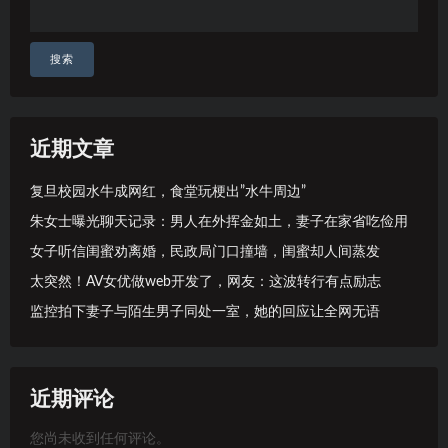
搜索
近期文章
复旦校园水牛成网红，食堂玩梗出”水牛周边”
朱女士曝光聊天记录：男人在外挥金如土，妻子在家省吃俭用
女子听信闺蜜劝离婚，民政局门口撞墙，闺蜜却人间蒸发
太突然！AV女优做web开发了，网友：这波转行有点励志
监控拍下妻子与陌生男子同处一室，她的回应让全网无语
近期评论
您尚未收到任何评论。