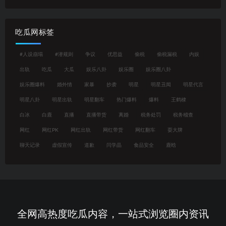
吃瓜网标签
#人设崩塌
#潜规则
争议
优思益
偷税
偷税漏税
内娱
出轨
吃瓜
大瓜
娱乐八卦
娱乐圈
娱乐圈八卦
娱乐圈爆料
婚外情
家暴
抄袭
明星
明星丑闻
明星代言
明星八卦
明星出轨
明星翻车
热门爆料
爆料
王鹤棣
白冰
白鹿
直播
直播带货
离婚
税务处罚
税务稽查
网红
网红PK
网红出轨
网红带货
网红翻车
耍大牌
聊天记录
虚假宣传
道歉
闫学晶
食品安全
鹿晗
全网高热度吃瓜内容，一站式浏览圈内资讯