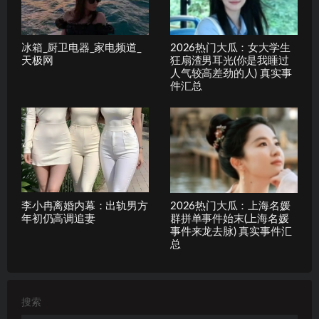
冰箱_厨卫电器_家电频道_
2026热门大瓜：女大学生
天极网
狂扇渣男耳光(你是我睡过
人气较高差劲的人) 真实事
件汇总
李小冉离婚内幕：出轨男方
2026热门大瓜：上海名媛
年初仍高调追妻
群拼单事件始末(上海名媛
事件来龙去脉) 真实事件汇
总
搜索