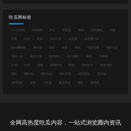
吃瓜网标签
#人设崩塌
#潜规则
争议
优思益
偷税
偷税漏税
内娱
内幕
出轨
吃瓜
娱乐八卦
娱乐圈
娱乐圈八卦
娱乐圈爆料
婚外情
家暴
抄袭
明星
明星丑闻
明星代言
明星八卦
明星出轨
明星翻车
热门爆料
爆料
王鹤棣
白冰
白鹿
直播
直播带货
离婚
税务处罚
税务稽查
网红
网红PK
网红出轨
网红带货
网红翻车
耍大牌
虚假宣传
道歉
闫学晶
食品安全
鹿晗
黄晓明
全网高热度吃瓜内容，一站式浏览圈内资讯