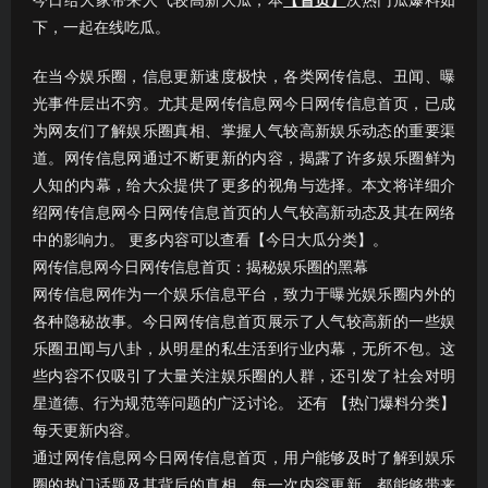
今日给大家带来人气较高新大瓜，本
【首页】
次热门瓜爆料如
下，一起在线吃瓜。
在当今娱乐圈，信息更新速度极快，各类网传信息、丑闻、曝
光事件层出不穷。尤其是网传信息网今日网传信息首页，已成
为网友们了解娱乐圈真相、掌握人气较高新娱乐动态的重要渠
道。网传信息网通过不断更新的内容，揭露了许多娱乐圈鲜为
人知的内幕，给大众提供了更多的视角与选择。本文将详细介
绍网传信息网今日网传信息首页的人气较高新动态及其在网络
中的影响力。 更多内容可以查看【今日大瓜分类】。
网传信息网今日网传信息首页：揭秘娱乐圈的黑幕
网传信息网作为一个娱乐信息平台，致力于曝光娱乐圈内外的
各种隐秘故事。今日网传信息首页展示了人气较高新的一些娱
乐圈丑闻与八卦，从明星的私生活到行业内幕，无所不包。这
些内容不仅吸引了大量关注娱乐圈的人群，还引发了社会对明
星道德、行为规范等问题的广泛讨论。 还有 【热门爆料分类】
每天更新内容。
通过网传信息网今日网传信息首页，用户能够及时了解到娱乐
圈的热门话题及其背后的真相。每一次内容更新，都能够带来