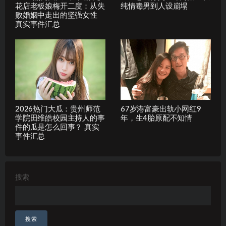
花店老板娘梅开二度：从失
纯情毒男到人设崩塌
败婚姻中走出的坚强女性
真实事件汇总
2026热门大瓜：贵州师范
67岁港富豪出轨小网红9
学院田维皓校园主持人的事
年，生4胎原配不知情
件的瓜是怎么回事？ 真实
事件汇总
搜索
搜索