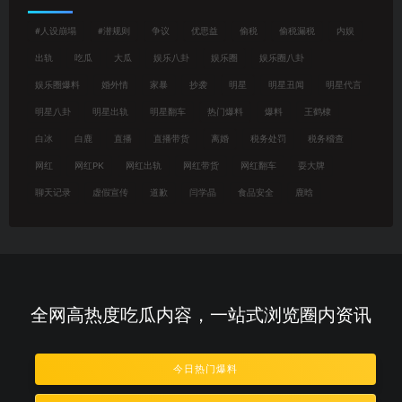
#人设崩塌
#潜规则
争议
优思益
偷税
偷税漏税
内娱
出轨
吃瓜
大瓜
娱乐八卦
娱乐圈
娱乐圈八卦
娱乐圈爆料
婚外情
家暴
抄袭
明星
明星丑闻
明星代言
明星八卦
明星出轨
明星翻车
热门爆料
爆料
王鹤棣
白冰
白鹿
直播
直播带货
离婚
税务处罚
税务稽查
网红
网红PK
网红出轨
网红带货
网红翻车
耍大牌
聊天记录
虚假宣传
道歉
闫学晶
食品安全
鹿晗
全网高热度吃瓜内容，一站式浏览圈内资讯
今日热门爆料