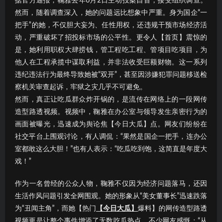
据官方通报，鞠雅去年6月2日主动投案自首，接受组织调查。
然而，随着调查深入，她的问题远比想象中严重。身为国企“一
把手”的她，不仅胆大妄为、任性用权，还违规干预市场经济活
动，严重破坏了招投标市场的公平性。更令人【首页】震惊的
是，她利用职权大肆捞钱，管工程吃工程、管项目吃项目，为
他人在工程承揽中谋取利益，并非法收受巨额财物。这一系列
违纪违法行为最终导致她被“双开”，甚至因涉嫌犯罪问题移送检
察机关审查起诉，牢狱之灾几乎不可避免。
然而，真正让吃瓜群众炸开锅的，是流传在网络上的一段网传
造型路透视频。视频中，鞠雅在办公室与领导发生亲密行为的
画面被曝光，迅速成为舆论焦【今日大瓜】点。网友们纷纷在
社交平台上围观讨论，有人调侃：“果然是国企一把手，连办公
室都敢这么大胆！”也有人表示：“吃瓜吃到饱，这简直是年度大
戏！”
作为一名曾经的公众人物，鞠雅不仅因为经济问题落马，还因
生活作风问题引发全网围观。她的形象从“美女董事长”迅速跌落
为“丑闻主角”，而她【热门
【今日大瓜】
爆料】的网传造型路透
视频更是让整个事件增添了无数吃瓜热点。不少网友感慨：“从