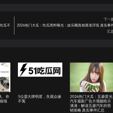
下一
，吃瓜不
2026热门大瓜：吃瓜黑料曝光：娱乐圈真相逐渐浮现 真实事
汇
轨、诈
5位耍大牌明星，失观众缘
2026热门大瓜：五菱星光
崩塌
不冤
汽车最新广告片视频暗示
满满：解读五菱汽车的营
销策略 真实事件汇总