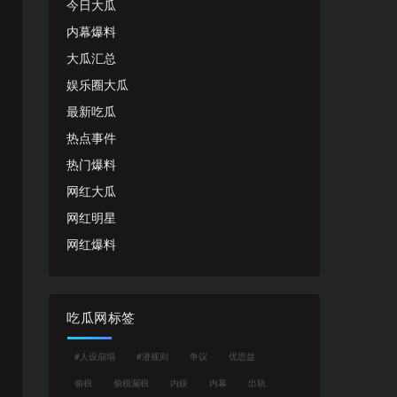
今日大瓜
内幕爆料
大瓜汇总
娱乐圈大瓜
最新吃瓜
热点事件
热门爆料
网红大瓜
网红明星
网红爆料
吃瓜网标签
#人设崩塌
#潜规则
争议
优思益
偷税
偷税漏税
内娱
内幕
出轨