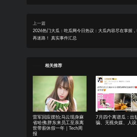
上一篇
2026热门大瓜：吃瓜网今日热议：大瓜内容尽在掌握
再迷路！ 真实事件汇总
相关推荐
雷军回应摆拍;马云现身麻
7月四个离谱瓜：出
省哈佛;胖东来员工至亲离
骗、无视央媒、人设
世带薪休假一年｜Tech周
报