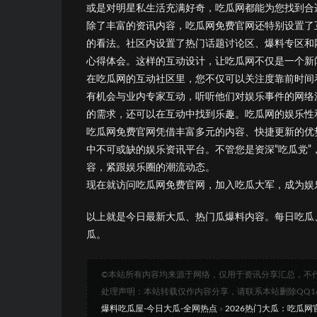
或是对明星私生活充满好奇，吃瓜网都能为您找到合适
除了丰富的资讯内容，吃瓜网免费官网还特别设置了
的看法。社区内设置了热门话题讨论区、爆料专区和
心得体会。这样的互动设计，让吃瓜网不仅是一个新闻
在吃瓜网的互动社区里，您不仅可以关注度靠前时间
有机会与业内专家互动，听听他们对娱乐事件的网络
的需求，还可以在互动中找到乐趣。吃瓜网的娱乐性
吃瓜网免费官网凭借丰富多元的内容、快捷更新的优
中不可或缺的娱乐资讯平台。不管您是资深“吃瓜党
容，紧跟娱乐圈的潮流动态。
现在就访问吃瓜网免费官网，加入吃瓜大军，成为娱乐
以上就是今日最新大瓜、热门瓜爆料内容。每日吃瓜
瓜。
©本站所有内容均来源于网络，仅用于资讯分享汇总，不
处理声明：本站转载仅作内容分享，请联系本站删除QQ1693
爆料吃瓜屋-今日大瓜-全网热点
»
2026热门大瓜：吃瓜