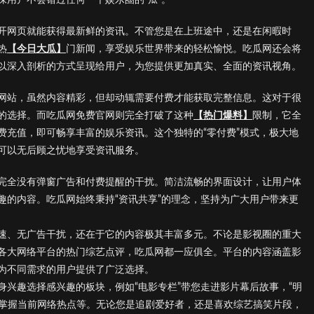
开网页就能获得最新鲜的资讯。不管您是在上班途中，还是在闲暇时
热
【今日大瓜】
门新闻，享受娱乐世界带来的轻松愉悦。吃瓜网还会将
以深入剖析的方式呈现给用户，为您提供更加真实、全面的资讯视角。
网站，虽然内容精彩，但却动辄需要付费才能获取完整信息。这对于很
的选择。而吃瓜网免费官网则完全打破了这种
【热门爆料】
限制，它全
费充值，即可畅享丰富的娱乐资讯。这个独特的“零付费”模式，极大地
可以无后顾之忧地享受资讯服务。
完全没有弹窗广告和付费提醒的干扰。简洁流畅的界面设计，让用户体
趣的内容。吃瓜网始终秉持“资讯共享”的理念，坚持为广大用户带来更
速、无广告干扰，还在于它的内容极其丰富多元。不论是影视圈的重大
各大网络平台的热门综艺点评，吃瓜网都一应俱全。平台的内容涵盖影
为不同需求的用户提供了广泛选择。
兴趣选择感兴趣的板块，例如“电影专栏”带您走进影片幕后故事，“明
速掌握当前网络热点等。无论您是追剧爱好者，还是喜欢综艺搞笑片段，