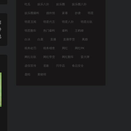
吃瓜
娱乐八卦
娱乐圈
娱乐圈八卦
娱乐圈爆料
婚外情
家暴
抄袭
明星
篇
明星丑闻
明星代言
明星八卦
明星出轨
件
明星翻车
热门爆料
爆料
王鹤棣
总
白冰
白鹿
直播
直播带货
离婚
税务处罚
税务稽查
网红
网红PK
网红出轨
网红带货
网红翻车
耍大牌
虚假宣传
道歉
闫学晶
食品安全
鹿晗
黄晓明