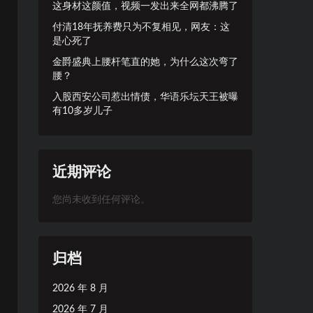
这身材这颜值，视频一发出来全网都沸腾了
付清18年抚养费只为不复相见，网友：这
是心死了
金爵盛典上腰杆笔直的她，为什么这次弯了
腰？
入股西安公司惹出情债，华语乐坛天王被曝
有10多岁儿子
近期评论
您尚未收到任何评论。
归档
2026 年 8 月
2026 年 7 月