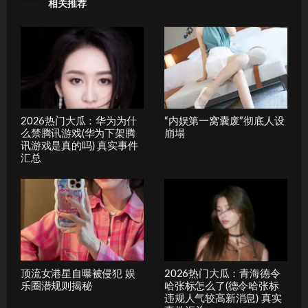
相关推荐
2026热门大瓜：华为为什
“内娱第一窝囊废”彻底人设
么禁腾讯游戏(华为下架腾
崩塌
讯游戏是真的吗) 真实事件
汇总
顶流女港星自曝被侵犯 娱
2026热门大瓜：青海德令
乐圈潜规则揭秘
哈张标怎么了(德令哈张标
违规人气较高新消息) 真实