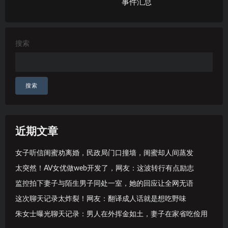
事件汇总
搜索
搜索
近期文章
女子听信闺蜜劝离婚，民政局门口撞墙，闺蜜却人间蒸发
太突然！AV女优做web开发了，网友：这波转行有点励志
监控拍下妻子与陌生男子同处一室，她的回应让全网无语
这次聊天记录太炸裂！网友：翻译成人话就是想吃野味
朱女士曝光聊天记录：男人在外挥金如土，妻子在家省吃俭用