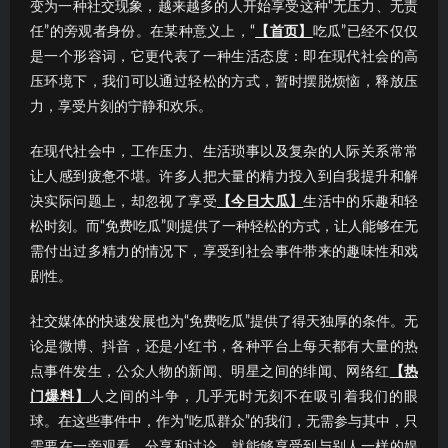
变为一种社交现象，越来越多的人开始享受这种“无压力、无责
任”的旁观者身份。在某种意义上，“
【首页】
吃瓜”已经不仅仅
是一个形容词，它更代表了一种生活态度：即在现代社会的高
压环境下，我们可以通过轻松的方式，暂时摆脱烦恼，释放压
力，享受片刻的宁静和欢乐。
在现代社会中，工作压力、生活琐事以及复杂的人际关系常常
让人感到疲惫不堪。许多人把大量的精力投入到自我提升和解
决实际问题上，却忽视了享受
【今日大瓜】
生活中的乐趣和轻
松时刻。而“免费吃瓜”则提供了一种轻松的方式，让人能够在无
需付出过多精力的情况下，享受到社会事件带来的趣味性和戏
剧性。
社交媒体的快速发展也为“免费吃瓜”提供了得天独厚的条件。无
论是微博、抖音，还是小红书，各种平台上每天都有大量的热
点事件发生，公众人物的新闻、明星之间的绯闻、网络红
【热
门爆料】
人之间的斗争，几乎无时无刻不在吸引着我们的眼
球。在这些事件中，作为“吃瓜群众”的我们，无需参与其中，只
需要在一旁观看、分享和讨论，就能够享受到与别人一样的娱