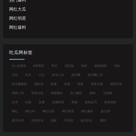
热门爆料
网红大瓜
网红明星
网红爆料
吃瓜网标签
#人设崩塌
#潜规则
争议
优思益
偷税
偷税漏税
内娱
出轨
吃瓜
大瓜
娱乐八卦
娱乐圈
娱乐圈八卦
娱乐圈爆料
婚外情
家暴
抄袭
明星
明星丑闻
明星代言
明星八卦
明星出轨
明星翻车
热门爆料
爆料
王鹤棣
白冰
白鹿
直播
直播带货
离婚
税务处罚
税务稽查
网红
网红PK
网红出轨
网红带货
网红翻车
耍大牌
聊天记录
虚假宣传
道歉
闫学晶
食品安全
鹿晗