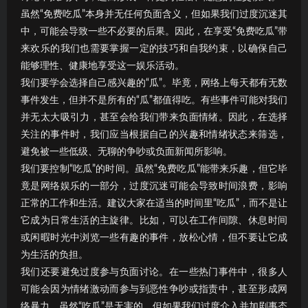
虽然“免费吃瓜”本身并无任何负面含义，但如果我们过度沉迷其
中，可能会导致一些不必要的后果。因此，在享受“免费吃瓜”带
来欢乐的我们也需要掌握一定的技巧和自我约束，以确保自己
能够理性、健康地享受这一娱乐活动。
我们要学会选择自己感兴趣的“瓜”。毕竟，网络上每天都有无数
事件发生，但并不是所有的“瓜”都值得吃。有些事件可能对我们
并无太大吸引力，甚至会给我们带来负面情绪。因此，在选择
关注的事件时，我们应当根据自己的兴趣和情绪状态来筛选，
避免被一些低级、无聊的争吵或负面新闻所影响。
我们要控制“吃瓜”的时间。虽然“免费吃瓜”能带来乐趣，但它毕
竟是网络娱乐的一部分，过度沉迷可能会导致时间浪费，影响
正常的工作和生活。建议大家在适当的时间里“吃瓜”，而不是让
它成为日常生活的主旋律。比如，可以在工作间隙、休息时间
或闲暇时光中浏览一些有趣的事件，放松心情，但不要让它成
为生活的负担。
我们还要避免过度参与负面讨论。在一些热门事件中，很多人
可能会因为情绪激动而参与到恶性争吵或指责中，甚至形成网
络暴力。虽然“吃瓜”是无害的，但如果我们过度介入并加剧事态