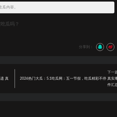
吃瓜内容。
友吃瓜吗？
分享到：
下一
遗 真
2026热门大瓜：5.1吃瓜网：五一节假，吃瓜精彩不停 真实
件汇