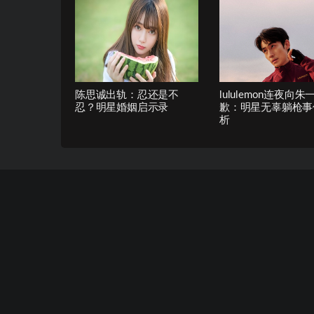
陈思诚出轨：忍还是不
lululemon连夜向
忍？明星婚姻启示录
歉：明星无辜躺枪事
析