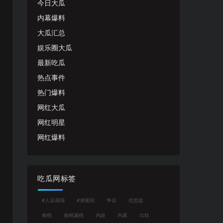
今日大瓜
内幕爆料
大瓜汇总
娱乐圈大瓜
最新吃瓜
热点事件
热门爆料
网红大瓜
网红明星
网红爆料
吃瓜网标签
#人设崩塌
#潜规则
争议
优思益
偷税
偷税漏税
内娱
内幕
出轨