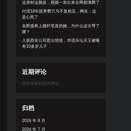
这身材这颜值，视频一发出来全网都沸腾了
付清18年抚养费只为不复相见，网友：这
是心死了
金爵盛典上腰杆笔直的她，为什么这次弯了
腰？
入股西安公司惹出情债，华语乐坛天王被曝
有10多岁儿子
近期评论
您尚未收到任何评论。
归档
2026 年 8 月
2026 年 7 月