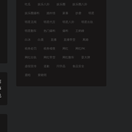
吃瓜
娱乐八卦
娱乐圈
娱乐圈八卦
娱乐圈爆料
婚外情
家暴
抄袭
明星
明星丑闻
明星代言
明星八卦
明星出轨
明星翻车
热门爆料
爆料
王鹤棣
白冰
白鹿
直播
直播带货
离婚
税务处罚
税务稽查
网红
网红PK
网红出轨
网红带货
网红翻车
耍大牌
虚假宣传
道歉
闫学晶
食品安全
鹿晗
黄晓明
篇
事
总