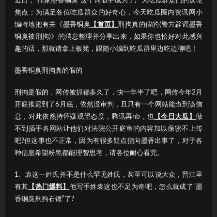
近日，“作家墨香铜臭”这个词似乎成为了广大吃瓜群众们的议论
焦点；为满足各位吃瓜群众的好奇心，今天吃瓜圈内资讯网小
编特地把有关《墨香铜臭
【首页】
刑拘真的假的(警方辟谣墨香
铜臭被刑拘)》的消息整理并分享出来，如果你也恰好对此感兴
趣的话，那就请拿上板凳，跟随小编到吃瓜群里边吃边聊吧！
墨香铜臭刑拘真的假的
刑拘是假的，网传被抓都多久了，快一年半了吧，网传今年2月
开庭推迟到了6月底，依然没审判，且只有一个网站能查到该信
息，对此依然持怀疑观望态度，腾讯再nb，也
【今日大瓜】
做
不到插手各网站让他们对法院公开庭审的内容加以保密不上传
吧?但这事也不正常，因为有很多疑点指向墨香出事了，对于各
种信息希望粉黑都能理智思考，请各位耐心看完。
1、袁这一姓氏并不是什么罕见姓氏，甚至可以说大众，晋江里
有其
【热门爆料】
他写手姓袁这也不足为奇吧，怎么就成了“墨
香铜臭刑拘石锤”了?