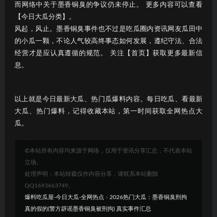
而网络中关于墨香铜臭的争议仍未停止。 更多内容可以查看
【今日大瓜分类】。
风起，风止。墨香铜臭事件也不过是吃瓜圈内资讯网友瓜田中
的小瓜一颗，不论人气较高终事态如何发展，遵纪守法、合法
经营才是应认真遵循的规范。 关注【首页】获取更多最新信
息。
以上就是今日最新大瓜、热门瓜爆料内容。每日吃瓜、看最新
大瓜、热门爆料，记得收藏本站，第一时间获取全网热点大
瓜。
©本站所有内容均来源于网络，仅用于资讯分享汇总，不代表本站
立场。
处理声明：本站转载仅作内容分享，请联系本站删除
QQ1693663749。
爆料吃瓜屋-今日大瓜-全网热点
»
2026热门大瓜：墨香铜臭刑拘
真的假的(警方辟谣墨香铜臭被刑拘) 真实事件汇总