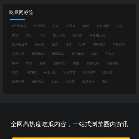
吃瓜网标签
#人设崩塌
#潜规则
争议
优思益
偷税
偷税漏税
内娱
出轨
吃瓜
大瓜
娱乐八卦
娱乐圈
娱乐圈八卦
娱乐圈爆料
婚外情
家暴
抄袭
明星
明星丑闻
明星代言
明星八卦
明星出轨
明星翻车
热门爆料
爆料
王鹤棣
白冰
白鹿
直播
直播带货
离婚
税务处罚
税务稽查
网红
网红PK
网红出轨
网红带货
网红翻车
耍大牌
聊天记录
虚假宣传
道歉
闫学晶
食品安全
鹿晗
全网高热度吃瓜内容，一站式浏览圈内资讯