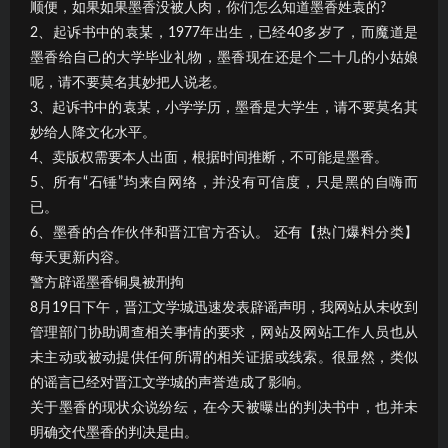
顺便，如果如果墨香没被人肉，你们怎么知道墨香姓袁的?
2、起诉书中的袁某，1977年出生，已经40多岁了，而魔道是
墨香给自己的大学毕业礼物，墨香现在还是个二十几的小姑娘
呢，请不要莫名其妙把人说老。
3、起诉书中的袁某，小学学历，墨香是大学生，请不要莫名其
妙给人降文化水平。
4、卖版权需要本人出面，根据时间推断，不可能是墨香。
5、所有“石锤”均来自网络，并没有可信度，只是黑的自嗨而
已。
6、墨香的合作伙伴和晋江官方否认。 还有【热门爆料分类】
每天更新内容。
警方辟谣墨香铜臭被刑拘
8月19日下午，晋江文学城迅速发表辟谣声明，我网站从未收到
管理部门协助调查相关事情的要求，网站及网站工作人员也从
未主动或被动提供任何所谓的相关证据或线索。很显然，类似
的谣言已经对晋江文学城的声誉造成了影响。
关于墨香的现状众说纷纭，在今天被曝出的判决书中，也并未
明确交代墨香的判决是由。