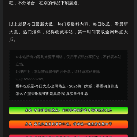
狂，不分场合，在别的作品下刷魔道。
以上就是今日最新大瓜、热门瓜爆料内容。每日吃瓜、看最新
大瓜、热门爆料，记得收藏本站，第一时间获取全网热点大
瓜。
©本站所有内容均来源于网络，仅用于资讯分享汇总，不代表本站
立场。
处理声明：本站转载仅作内容分享，请联系本站删除
QQ1693663749。
爆料吃瓜屋-今日大瓜-全网热点
»
2026热门大瓜：墨香铜臭到底
怎么了(墨香铜臭被抓是真是假) 真实事件汇总