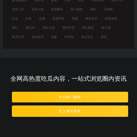
娱乐圈爆料
婚外情
家暴
抄袭
明星
明星丑闻
明星代言
明星八卦
明星出轨
明星翻车
热门爆料
爆料
王鹤棣
白冰
白鹿
直播
直播带货
离婚
税务处罚
税务稽查
网红
网红PK
网红出轨
网红带货
网红翻车
耍大牌
聊天记录
虚假宣传
道歉
闫学晶
食品安全
鹿晗
全网高热度吃瓜内容，一站式浏览圈内资讯
今日热门爆料
艺人幕后花絮