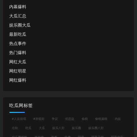
内幕爆料
大瓜汇总
娱乐圈大瓜
最新吃瓜
热点事件
热门爆料
网红大瓜
网红明星
网红爆料
吃瓜网标签
#人设崩塌
#潜规则
争议
优思益
偷税
偷税漏税
内娱
出轨
吃瓜
大瓜
娱乐八卦
娱乐圈
娱乐圈八卦