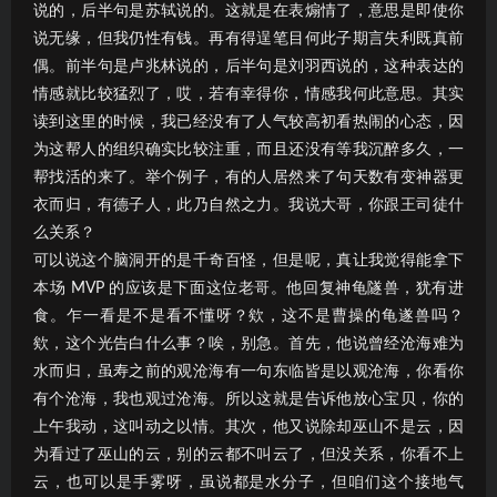
说的，后半句是苏轼说的。这就是在表煽情了，意思是即使你
说无缘，但我仍性有钱。再有得逞笔目何此子期言失利既真前
偶。前半句是卢兆林说的，后半句是刘羽西说的，这种表达的
情感就比较猛烈了，哎，若有幸得你，情感我何此意思。其实
读到这里的时候，我已经没有了人气较高初看热闹的心态，因
为这帮人的组织确实比较注重，而且还没有等我沉醉多久，一
帮找活的来了。举个例子，有的人居然来了句天数有变神器更
衣而归，有德子人，此乃自然之力。我说大哥，你跟王司徒什
么关系？
可以说这个脑洞开的是千奇百怪，但是呢，真让我觉得能拿下
本场 MVP 的应该是下面这位老哥。他回复神龟隧兽，犹有进
食。乍一看是不是看不懂呀？欸，这不是曹操的龟遂兽吗？
欸，这个光告白什么事？唉，别急。首先，他说曾经沧海难为
水而归，虽寿之前的观沧海有一句东临皆是以观沧海，你看你
有个沧海，我也观过沧海。所以这就是告诉他放心宝贝，你的
上午我动，这叫动之以情。其次，他又说除却巫山不是云，因
为看过了巫山的云，别的云都不叫云了，但没关系，你看不上
云，也可以是手雾呀，虽说都是水分子，但咱们这个接地气