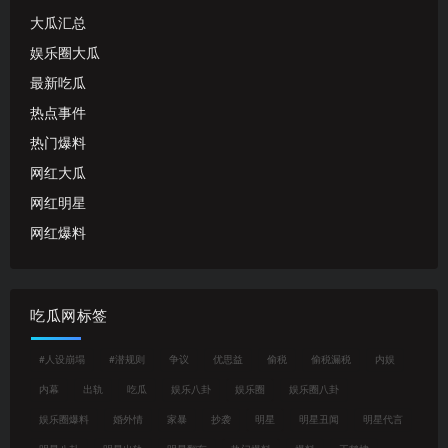
大瓜汇总
娱乐圈大瓜
最新吃瓜
热点事件
热门爆料
网红大瓜
网红明星
网红爆料
吃瓜网标签
#人设崩塌
#潜规则
争议
优思益
偷税
偷税漏税
内娱
内幕
出轨
吃瓜
娱乐八卦
娱乐圈
娱乐圈八卦
娱乐圈爆料
婚外情
家暴
抄袭
明星
明星丑闻
明星代言