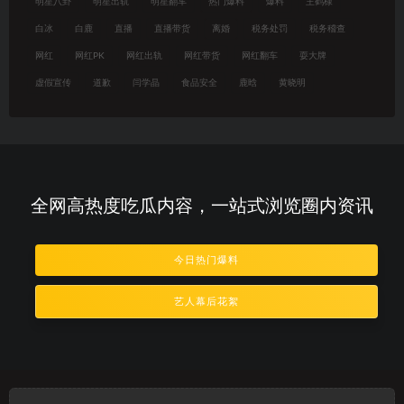
明星八卦
明星出轨
明星翻车
热门爆料
爆料
王鹤棣
白冰
白鹿
直播
直播带货
离婚
税务处罚
税务稽查
网红
网红PK
网红出轨
网红带货
网红翻车
耍大牌
虚假宣传
道歉
闫学晶
食品安全
鹿晗
黄晓明
全网高热度吃瓜内容，一站式浏览圈内资讯
今日热门爆料
艺人幕后花絮