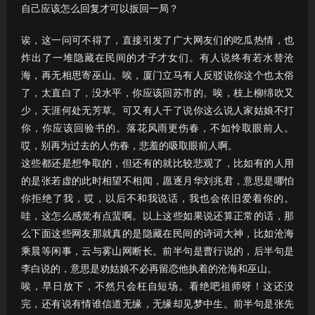
自己应该怎么回复才可以扳回一局？
诶，这一问可不得了，直接引发了广大网友们的吃瓜热情，也
炸出了一堆隐藏在民间的才子才女们。有人说终有若水替沧
海，再无相思寄巫山。唉，厦门立马有人反驳说你这个也太俗
了，太直白了，没水平，你应该回苏市的。唉，枝上柳绵吹又
少，天涯何处无芳草。可又有人干了说你这么说人家姑娘不打
你，你应该回验书的。落花风雨更伤春，不如怜取眼前人。
哎，别再为过去的人伤春，悲羞的吸取眼前人啊。
这些都还是想争取的，但还有的就比较悲观了，比如有的人用
的是张若虚的此时相望不相闻，愿逐月华刘兆君，意思是哪怕
你拒绝了我，哎，以后不和我说话，我也会依旧爱着你的。
哇，这怎么感觉有点蜚啊。以上这些如果说还算正常的话，那
么下面这些网友那就真的是隐藏在民间的诗词大神，比如沧海
乘晨等闲事，云与雾山网断长。前半句是曹行说的，后半句是
李白说的，意思是劝姑娘不必再留恋他执着的沧海和巫山。
唉，早日放下，不然只会枉自短场。看绝吧祖师呀！这还没
完，还有说有情谁信道无缘，无缘却见梦中生。前半句是张先