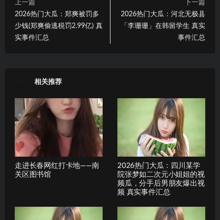
上一篇
下一篇
2026热门大瓜：郑爽被罚多
2026热门大瓜：河北无极县
少钱(郑爽偷逃税罚2.99亿) 真
「李珊珊」在韩留学生 真实
实事件汇总
事件汇总
相关推荐
走进长春网红打卡地——南
2026热门大瓜：四川某学
关区图书馆
院张梦如二次元小姐姐的视
频瓜，分手后男朋友爆出视
频 真实事件汇总