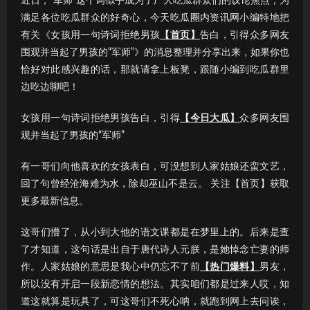
近日，“军师”这个词似乎成为了广大吃瓜群众们的议论焦点；为
满足各位吃瓜群众的好奇心，今天吃瓜圈内资讯网小编特地把
有关《女孩用一句诗词拒绝男孩
【首页】
告白，引得众多网友
围观并当起了男孩的“军师”》的消息整理并分享出来，如果你也
恰好对此感兴趣的话，那就请拿上板凳，跟随小编到吃瓜群里
边吃边聊吧！
女孩用一句诗词拒绝男孩告白，引得
【今日大瓜】
众多网友围
观并当起了男孩的“军师”
有一哥们向他喜欢的女孩表白，可没想到人家姑娘还蛮文艺，
回了句曾经沧海难为水，除却巫山不是云。 关注【首页】获取
更多最新信息。
这哥们懵了，从小到大他的语文课都是在梦里上的。后来是查
了才知道，这句话是出自于唐代诗人元朕，是她悼念亡妻的师
作。人家姑娘的意思是我心中仍忘不了前
【热门爆料】
男友，
所以没有开启一段新恋情的想法。其实咱们都是过来人哎，知
道这就算是玩具了，可这哥们不死心呐，就跑到网上去问诶，