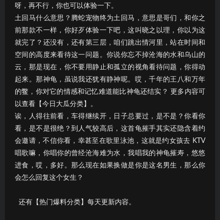
呀，再不行，你也可以体验一下。
土回马什么意思？腾蛇宠物终为土回马，意思是哥们，和你之
前那款不一样，你好歹体验一下吧，这叫晓之以理，你以为这
就完了？还没有，还有第三层，咱们跳出情河里，站在时间和
空间的高度来看待这一问题。你说你忘不掉沧海的水和乌山的
云，那是现在，你不要用静止和孤立的视角看待问题，你得动
起来。那神龟，虽说我还犹有静神呢。哎，千年的王八和万年
的鳖，你对它的情感和记忆难道能比神龟还结实？ 更多内容可
以查看【今日大瓜分类】。
诶，人得往前看，车得继续开，日子总要过，是不是？你看你
看，是不是很绝？到人气较高后，这首龟摧手其实还隐含着约
会邀请，不信你看，幸甚至在歌里泳池，这就是约女孩去 KTV
唱歌嘛，你唱你的曾经沧海难为水，我唱我的神龟摧寿，悠悠
进食，哎，多好。那么现在如果换做是你是这名男生，那么你
会怎么回复这个女生？
还有【热门爆料分类】每天更新内容。