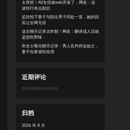
太突然！AV女优做web开发了，网友：这
波转行有点励志
监控拍下妻子与陌生男子同处一室，她的回
应让全网无语
这次聊天记录太炸裂！网友：翻译成人话就
是想吃野味
朱女士曝光聊天记录：男人在外挥金如土，
妻子在家省吃俭用
近期评论
您尚未收到任何评论。
归档
2026 年 8 月