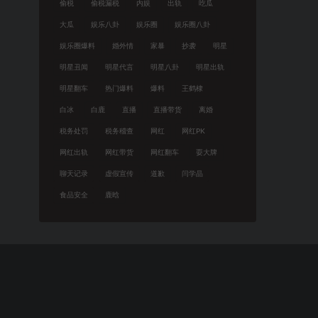
偷税
偷税漏税
内娱
出轨
吃瓜
大瓜
娱乐八卦
娱乐圈
娱乐圈八卦
娱乐圈爆料
婚外情
家暴
抄袭
明星
明星丑闻
明星代言
明星八卦
明星出轨
明星翻车
热门爆料
爆料
王鹤棣
白冰
白鹿
直播
直播带货
离婚
税务处罚
税务稽查
网红
网红PK
网红出轨
网红带货
网红翻车
耍大牌
聊天记录
虚假宣传
道歉
闫学晶
食品安全
鹿晗