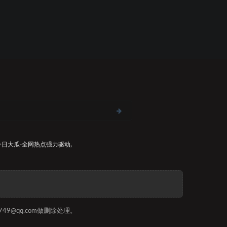
今日大瓜-全网热点
强力驱动,
9@qq.com做删除处理。