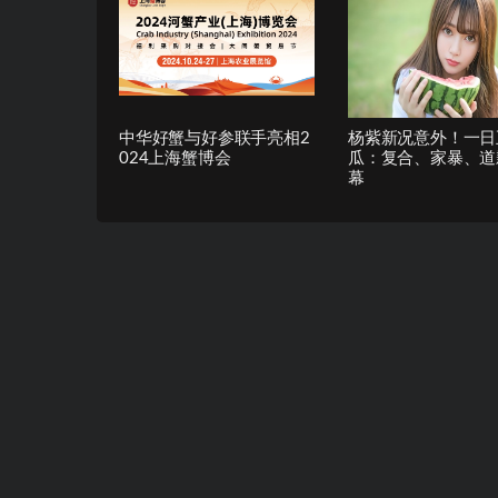
中华好蟹与好参联手亮相2
杨紫新况意外！一日
024上海蟹博会
瓜：复合、家暴、道
幕