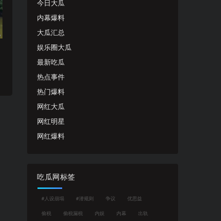
今日大瓜
内幕爆料
大瓜汇总
娱乐圈大瓜
最新吃瓜
热点事件
热门爆料
网红大瓜
网红明星
网红爆料
吃瓜网标签
#人设崩塌
#潜规则
争议
优思益
偷税
偷税漏税
内娱
内幕
出轨