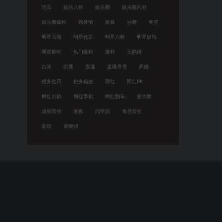
吃瓜
娱乐八卦
娱乐圈
娱乐圈八卦
娱乐圈爆料
婚外情
家暴
抄袭
明星
明星丑闻
明星代言
明星八卦
明星出轨
明星翻车
热门爆料
爆料
王鹤棣
白冰
白鹿
直播
直播带货
离婚
税务处罚
税务稽查
网红
网红PK
网红出轨
网红带货
网红翻车
耍大牌
虚假宣传
道歉
闫学晶
食品安全
鹿晗
黄晓明