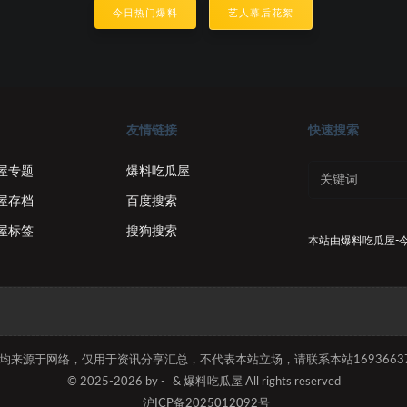
今日热门爆料
艺人幕后花絮
友情链接
快速搜索
屋专题
爆料吃瓜屋
屋存档
百度搜索
屋标签
搜狗搜索
本站由
爆料吃瓜屋-
容均来源于网络，仅用于资讯分享汇总，不代表本站立场，请联系本站169366374
© 2025-2026 by -
& 爆料吃瓜屋 All rights reserved
沪ICP备2025012092号