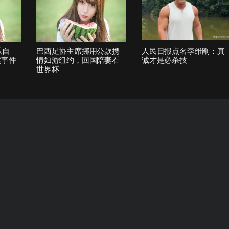
瓜自
巴西足协主席挪用公款携
人民日报点名李维刚：真
实事件
情妇游纽约，回国陪妻看
诚才是必杀技
世界杯