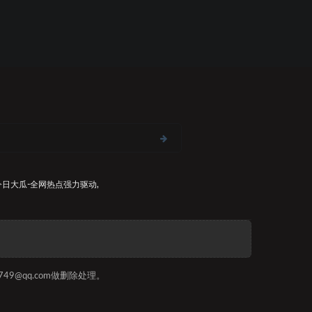
今日大瓜-全网热点
强力驱动,
9@qq.com做删除处理。