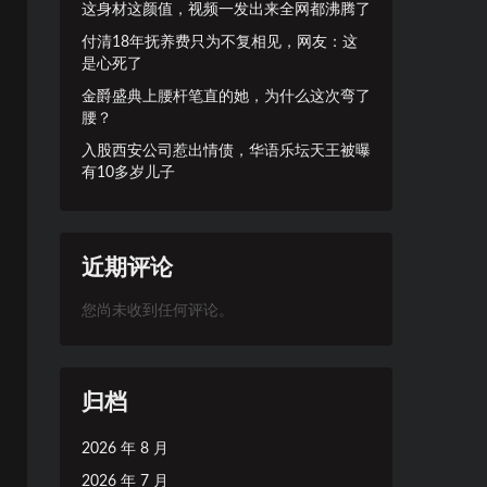
这身材这颜值，视频一发出来全网都沸腾了
付清18年抚养费只为不复相见，网友：这
是心死了
金爵盛典上腰杆笔直的她，为什么这次弯了
腰？
入股西安公司惹出情债，华语乐坛天王被曝
有10多岁儿子
近期评论
您尚未收到任何评论。
归档
2026 年 8 月
2026 年 7 月