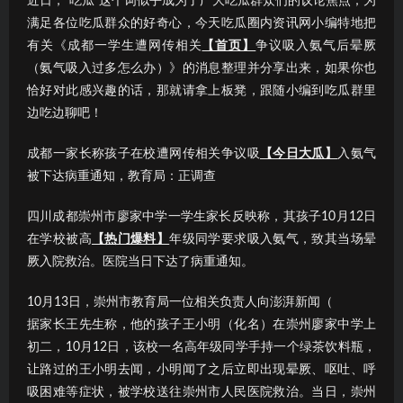
近日，“吃瓜”这个词似乎成为了广大吃瓜群众们的议论焦点；为
满足各位吃瓜群众的好奇心，今天吃瓜圈内资讯网小编特地把
有关《成都一学生遭网传相关
【首页】
争议吸入氨气后晕厥
（氨气吸入过多怎么办）》的消息整理并分享出来，如果你也
恰好对此感兴趣的话，那就请拿上板凳，跟随小编到吃瓜群里
边吃边聊吧！
成都一家长称孩子在校遭网传相关争议吸
【今日大瓜】
入氨气
被下达病重通知，教育局：正调查
四川成都崇州市廖家中学一学生家长反映称，其孩子10月12日
在学校被高
【热门爆料】
年级同学要求吸入氨气，致其当场晕
厥入院救治。医院当日下达了病重通知。
10月13日，崇州市教育局一位相关负责人向澎湃新闻（
据家长王先生称，他的孩子王小明（化名）在崇州廖家中学上
初二，10月12日，该校一名高年级同学手持一个绿茶饮料瓶，
让路过的王小明去闻，小明闻了之后立即出现晕厥、呕吐、呼
吸困难等症状，被学校送往崇州市人民医院救治。当日，崇州