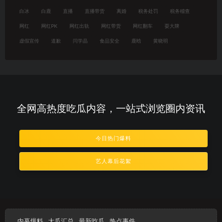
白冰
白鹿
直播
直播带货
离婚
税务处罚
税务稽查
网红
网红PK
网红出轨
网红带货
网红翻车
耍大牌
虚假宣传
道歉
闫学晶
食品安全
鹿晗
黄晓明
全网高热度吃瓜内容，一站式浏览圈内资讯
今日热门爆料
艺人幕后花絮
内幕爆料
大瓜汇总
最新吃瓜
热点事件