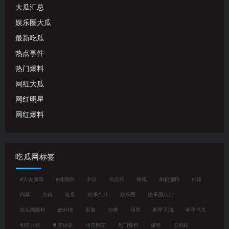
大瓜汇总
娱乐圈大瓜
最新吃瓜
热点事件
热门爆料
网红大瓜
网红明星
网红爆料
吃瓜网标签
#人设崩塌
#潜规则
争议
优思益
偷税
偷税漏税
内娱
内幕
出轨
吃瓜
娱乐八卦
娱乐圈
娱乐圈八卦
娱乐圈爆料
婚外情
家暴
抄袭
明星
明星丑闻
明星代言
明星八卦
明星出轨
明星翻车
热门爆料
爆料
王鹤棣