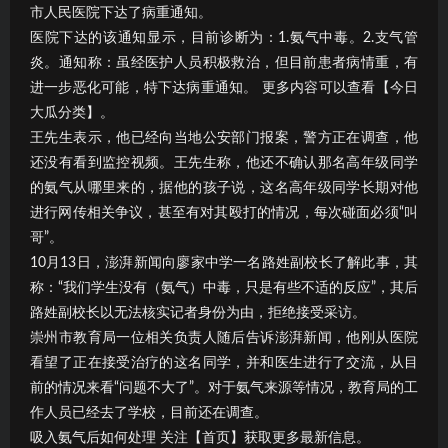
市人民医院下达了病重通知。
医院下达的该通知显示，目前诊断为：1.氨气中毒。2.支气管
炎。通知称：虽经医护人员积极救治，但目前患者病情重，有
进一步恶化可能，特下达病重通知。 更多内容可以查看【今日
大瓜分类】。
王先生表示，他已经向当地公安部门报案，警方正在调查，他
还没有看到监控视频。王先生称，他还不确认那名高年级同学
的氨气从哪里来的，据他的孩子说，这名高年级同学长期对他
进行网传相关争议，甚至有对其殴打的情况，每次碰面必须“叫
哥”。
10月13日，澎湃新闻向廖家中学一名路姓副校长了解此事，其
称：“我们学生没有（氨气）中毒，只是有些不适的反应”，其后
路姓副校长以无法核实记者身份为由，拒绝接受采访。
崇州市教育局一位相关负责人随后告诉澎湃新闻，他刚从医院
看望了正在接受治疗的这名同学，并和医生进行了交流，从目
前的情况来看“问题不大了”。对于氨气来源等情况，教育局的工
作人员已经去了学校，目前还在调查。
吸入氨气后如何处理 关注【首页】获取更多最新信息。