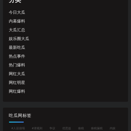
分类
今日大瓜
内幕爆料
大瓜汇总
娱乐圈大瓜
最新吃瓜
热点事件
热门爆料
网红大瓜
网红明星
网红爆料
吃瓜网标签
#人设崩塌
#潜规则
争议
优思益
偷税
偷税漏税
内娱