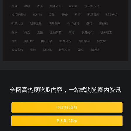
内幕
出轨
吃瓜
娱乐八卦
娱乐圈
娱乐圈八卦
娱乐圈爆料
婚外情
家暴
抄袭
明星
明星丑闻
明星代言
明星八卦
明星出轨
明星翻车
热门爆料
爆料
王鹤棣
白冰
白鹿
直播
直播带货
离婚
税务处罚
税务稽查
网红
网红PK
网红出轨
网红带货
网红翻车
耍大牌
虚假宣传
道歉
闫学晶
食品安全
鹿晗
黄晓明
全网高热度吃瓜内容，一站式浏览圈内资讯
今日热门爆料
艺人幕后花絮