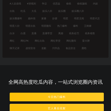
#人设崩塌
#潜规则
争议
优思益
偷税
偷税漏税
内娱
出轨
吃瓜
大瓜
娱乐八卦
娱乐圈
娱乐圈八卦
娱乐圈爆料
婚外情
家暴
抄袭
明星
明星丑闻
明星代言
明星八卦
明星出轨
明星翻车
热门爆料
爆料
王鹤棣
白冰
白鹿
直播
直播带货
离婚
税务处罚
税务稽查
网红
网红PK
网红出轨
网红带货
网红翻车
耍大牌
聊天记录
虚假宣传
道歉
闫学晶
食品安全
鹿晗
全网高热度吃瓜内容，一站式浏览圈内资讯
今日热门爆料
艺人幕后花絮