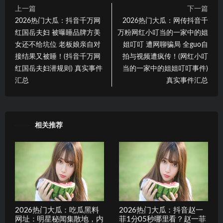
上一篇
下一篇
2026热门大瓜：抖音千万网
2026热门大瓜：网传抖音千
红国岳夫妇 被曝睡品牌方美
万粉网红小叮当的一家中的姐
女还不给坑位 老板娘亲自对
姐叮叮 遭网聊骗局 全guo自
接结果又被睡！(抖音千万网
拍与视频遭疯传！(网红小叮
红国岳夫妇潜规则) 真实事件
当的一家中的姐姐叮叮事件)
汇总
真实事件汇总
相关推荐
2026热门大瓜：吃瓜黑料
2026热门大瓜：抖音赵一
网址：明星秘闻集散地，内
菲1分05秒哪里看？赵一菲