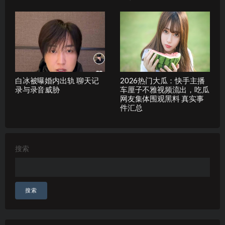
白冰被曝婚内出轨 聊天记
2026热门大瓜：快手主播
录与录音威胁
车厘子不雅视频流出，吃瓜
网友集体围观黑料 真实事
件汇总
搜索
搜索