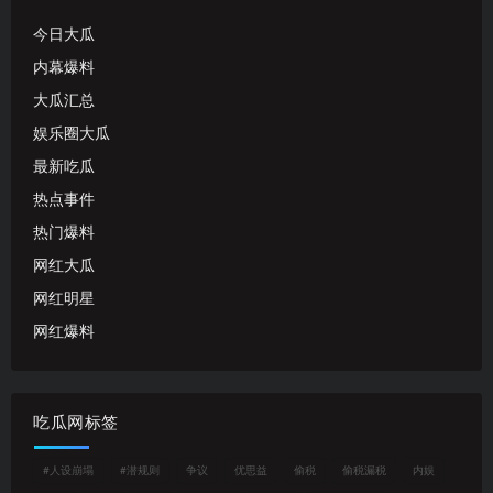
今日大瓜
内幕爆料
大瓜汇总
娱乐圈大瓜
最新吃瓜
热点事件
热门爆料
网红大瓜
网红明星
网红爆料
吃瓜网标签
#人设崩塌
#潜规则
争议
优思益
偷税
偷税漏税
内娱