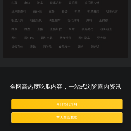
内幕
出轨
吃瓜
娱乐八卦
娱乐圈
娱乐圈八卦
娱乐圈爆料
婚外情
家暴
抄袭
明星
明星丑闻
明星代言
明星八卦
明星出轨
明星翻车
热门爆料
爆料
王鹤棣
白冰
白鹿
直播
直播带货
离婚
税务处罚
税务稽查
网红
网红PK
网红出轨
网红带货
网红翻车
耍大牌
虚假宣传
道歉
闫学晶
食品安全
鹿晗
黄晓明
全网高热度吃瓜内容，一站式浏览圈内资讯
今日热门爆料
艺人幕后花絮