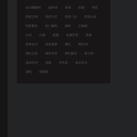
娱乐圈爆料
婚外情
家暴
抄袭
明星
明星丑闻
明星代言
明星八卦
明星出轨
明星翻车
热门爆料
爆料
王鹤棣
白冰
白鹿
直播
直播带货
离婚
税务处罚
税务稽查
网红
网红PK
网红出轨
网红带货
网红翻车
耍大牌
虚假宣传
道歉
闫学晶
食品安全
鹿晗
黄晓明