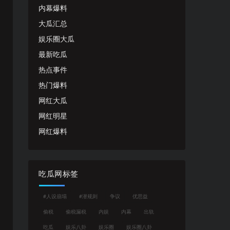
内幕爆料
大瓜汇总
娱乐圈大瓜
最新吃瓜
热点事件
热门爆料
网红大瓜
网红明星
网红爆料
吃瓜网标签
#人设崩塌
#潜规则
争议
优思益
偷税
偷税漏税
内娱
内幕
出轨
吃瓜
娱乐八卦
娱乐圈
娱乐圈八卦