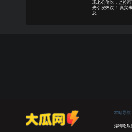
现老公偷吃，监控画
光引发热议！ 真实
总
本站导航
爆料吃瓜