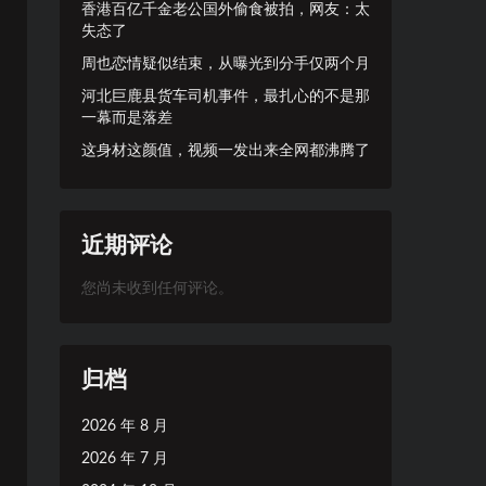
香港百亿千金老公国外偷食被拍，网友：太
失态了
周也恋情疑似结束，从曝光到分手仅两个月
河北巨鹿县货车司机事件，最扎心的不是那
一幕而是落差
这身材这颜值，视频一发出来全网都沸腾了
近期评论
您尚未收到任何评论。
归档
2026 年 8 月
2026 年 7 月