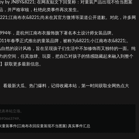
y by JNBY&8221; 在网友贴文下回复称：对童装产品出现不恰当图案
品，并严格审核，杜绝此类事件再次发生。
21;江南布衣&8221;尚未在其官方微博等渠道公开道歉。对此，许多网
;成立于1994年，是杭州江南布衣服饰旗下著名本土设计师女装品牌。
公司于2011年春季正式推出的童装品牌，被称为&8221;小江南布衣&8221;。
绍为，秉承成熟自然的设计风格，旨在呈现孩子们生活中不加修饰而又独特的一面。纯
力的空间，任其放肆、玩耍，把自己对孩子的情感隐藏起来融入到整个
页】获取更多最新信息。
、看最新大瓜、热门爆料，记得收藏本站，第一时间获取全网热点大
代表本站立场。
663749。
衣童装事件(江南布衣回应童装现不当图案) 真实事件汇总