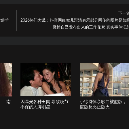
下一
被薅羊
2026热门大瓜：抖音网红兜儿澄清表示部分网传的图片是曾
微博自己发布出来的工作花絮 真实事件汇
——南
因曝光各种丑闻 导致晚节
小徐呀悼亲歌曲被盗版，
不保的大牌明星
盗版反比正版火