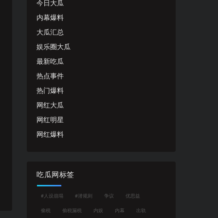
今日大瓜
内幕爆料
大瓜汇总
娱乐圈大瓜
最新吃瓜
热点事件
热门爆料
网红大瓜
网红明星
网红爆料
吃瓜网标签
#人设崩塌
#潜规则
争议
优思益
偷税
偷税漏税
内娱
内幕
出轨