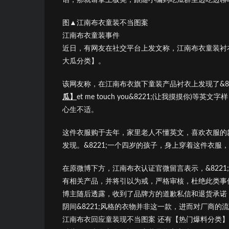
图▲江南布衣童装不当图案
江南布衣童装事件
近日，有网友在社交平台上发文称，江南布衣童装衬
大瓜分类】。
该网友称，在江南布衣旗下童装产品衬衣上发现了&8221;Welc
瓜】
et me touch you&8221;(让我摸摸
心生不适。
这件衣服购于去年，家里老人不懂英文，喜欢衣服的
发现。&8221;一个四岁的孩子，身上穿着这件衣服，心
在原微博下方，江南布衣认证官微留言表示，&822
有相关产品，并将引以为戒，严格审核，杜绝此类事件再
博主随后透露，收到了品牌方的道歉私信和退货承诺，
阴间&8221;风格的衣物并非这一款，进而对厂商
江南布衣回应童装现不当图案 还有【热门爆料分类