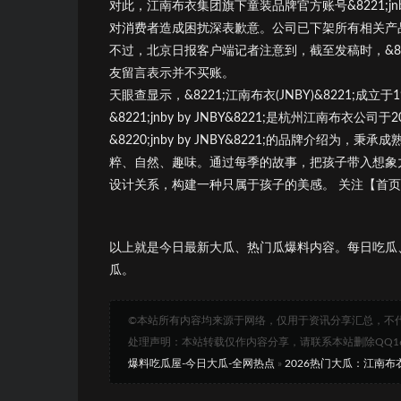
对此，江南布衣集团旗下童装品牌官方账号&8221;jnb
对消费者造成困扰深表歉意。公司已下架所有相关产
不过，北京日报客户端记者注意到，截至发稿时，&82
友留言表示并不买账。
天眼查显示，&8221;江南布衣(JNBY)&8221
&8221;jnby by JNBY&8221;是杭州江南布衣
&8220;jnby by JNBY&8221;的品牌介
粹、自然、趣味。通过每季的故事，把孩子带入想象
设计关系，构建一种只属于孩子的美感。 关注【首
以上就是今日最新大瓜、热门瓜爆料内容。每日吃瓜
瓜。
©本站所有内容均来源于网络，仅用于资讯分享汇总，不
处理声明：本站转载仅作内容分享，请联系本站删除QQ1693
爆料吃瓜屋-今日大瓜-全网热点
»
2026热门大瓜：江南布