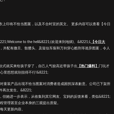
衣上印有不恰当图案，以及不合时宜的英文。 更多内容可以查看【今日
ome to the hell&8221;(欢迎来到地狱)、&8221;L
【今日大
你)等英文字样，并配有撒旦、骷髅头、及疑似车裂和万剑穿心酷刑等诡异图案，令人
款式就买来给孩子穿了，自己人气较高近带孩子出
【热门爆料】
门玩才
里想想就别扭得不行!&8221;
1;对童装产品出现不恰当图案对消费者造成困扰深表歉意。公司已下架所
次发生。&8221;
但她进一步表示，从收集到其它网友、宝妈的反馈来看，类似&8221;
的流程管理甚至企业本身的三观提出质疑。
】每天更新内容。