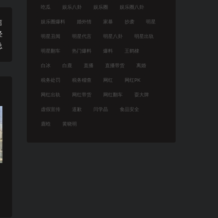
吃瓜
娱乐八卦
娱乐圈
娱乐圈八卦
篇
娱乐圈爆料
婚外情
家暴
抄袭
明星
经
明星丑闻
明星代言
明星八卦
明星出轨
总
明星翻车
热门爆料
爆料
王鹤棣
白冰
白鹿
直播
直播带货
离婚
税务处罚
税务稽查
网红
网红PK
网红出轨
网红带货
网红翻车
耍大牌
虚假宣传
道歉
闫学晶
食品安全
鹿晗
黄晓明