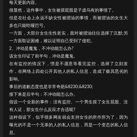
每天更新内容。
很显然，这件事中，女生被摸屁股是子虚乌有的事情了。
但是在社会上永远不缺女性被揩油的事情，而被揩油的女生大
多也只能吃哑巴亏。
一方面，大部分女生生性老实，面对被揩油往往选择了沉默;另
一方面取证困难，难以证明自己受到了侵犯。
2、冲动是魔鬼，不冲动能怎么办?
该女生印证了前半句，冲动是魔鬼。
在有监控的情况下，愣是不愿意等看完监控，选择了立刻发
作，在网络上四处公开其他人的私人信息，造成了极其恶劣的
影响。
事后的道歉态度也是非常奇葩&8230;&8230;
接下来是后半句：不冲动能怎么办。
假设一个全新的事件：没有监控、一个男生摸了女生屁股、没
有人证，那女生什么反应才合适呢?
这种假设下，似乎很多网友就会支持女生的所作所为了，因为
曝光的不是一个无辜的人的私人信息，而是一个变态的私人信
息。