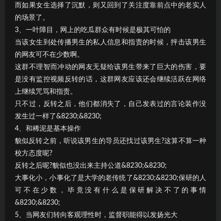
而如果女生选择了沉默，则又回到了关注度靠前点中的老实人
的场景了。
3、一叶障目，网上的吃瓜群众有时候是极其可怕的
当该女生到处传播男生的私人信息和指责的时候，抨击该男生
的网友可不在少数啊。
这群不理智而冲动的网友无疑给该男生带来了巨大的伤害，要
是没有监控视频反转的话，这群网友应该还会继续活跃在网络
上继续咒骂和指责。
只不过，反转之后，他们都消失了，自己发表过的言论装作没
发生过一样了&8230;&8230;
4、和稀泥是基本操作
貌似反转之前，听说该男生的导员还找过该男生?这算不算一种
校方态度呢?
反转之后呢?貌似也没出来主持公道&8230;&8230;
大事化小，小事化了是大学的老传统了&8230;&8230;保研的人
可不在少数，毕竟没有什么是保研解决不了的事情
&8230;&8230;
5、当网友们转向客观理性时，监督职能得以发扬光大