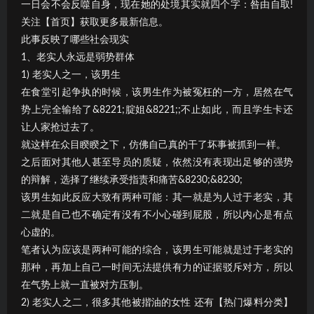
一日会不会反噬自身，现在她的处境其实就四个字：咎由自取!
关注【首页】获取更多最新信息。
此事反映了哪些社会现实
1、老实人永远是弱势群体
1) 老实人之一，该男生
在食堂引起争执的时候，该男生作为被冤枉的一方，居然在气
势上完全输给了&8221;腚姐&8221;;不止如此，而且学生卡还
让人家抢过去了。
就这样在众目睽睽之下，仿佛自己真的干了坏事被抓到一样。
之后面对其他人甚至导员的质疑，依然没有表现出足够的强势
的辩解，选择了继续承受指责和痛苦&8230;&8230;
该男生如此反应大致有两种可能：其一就是为人过于老实，其
二就是自己也不确定有没有不小心碰到屁股，所以内心是有点
心虚的。
笔者认为应该是两种可能的综合，该男生可能就是过于老实的
那种，再加上自己一时间无法提供有力的证据驳斥对方，所以
在气势上就一直被对方压制。
2) 老实人之二，很多其他被揩油的女性 还有【热门爆料分类】