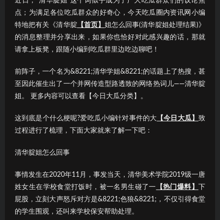
近日，“清华腚姐”这个词似乎成为了广大吃瓜群众们的议论焦
点；为满足各位吃瓜群众的好奇心，今天吃瓜圈内资讯网小编
特地把有关《清华腚
【首页】
姐怎么回事(清华腚姐处理结果)》
的消息整理并分享出来，如果你也恰好对此感兴趣的话，那就
请拿上板凳，跟随小编到吃瓜群里边吃边聊吧！
前阵子，一个名为&8221;清华学姐&8221;的话题上了热搜，甚
至因此催生出了一个并网传造型路透致的网络热词儿——清华腚
姐。 更多内容可以查看【今日大瓜分类】。
这到底是个什么梗呢?爱吃瓜小编针对事件的大
【今日大瓜】
致
过程进行了梳理，下面大家就来了解一下吧：
清华腚姐怎么回事
事情发生在2020年11月，事发当天，清华美术学院2019级一唐
姓女生在学校食堂打饭时，被一名男生碰了一
【热门爆料】
下
屁股，立刻大声怒斥对方是&8221;色狼&8221;，不仅引得食堂
的学生围观，还叫来学校保安帮助处理。