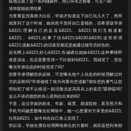
练地完成了这一系列骚操作，用心何等之狠毒，可见一斑!
清华腚姐处理结果
当查看监控真相大白后，学姐才知道这下自己玩儿大了，然而
就算到了这个时候，她依然不觉得自己是错的，还希望该学弟
&8221;理解自己的反应&8221;、&8221;我们互相道歉
&8221;、&8221;此事了结&8221;&8230;&8230;这些所谓
&8221;道歉&8221;的话甚至都还是她通过辅导员转告的。
还在网上&8221;好心&8221;告诫诸位姐妹&8221;这种事情即
使是误会，也还是要澄清一下比较好&8221;。我就笑了，您在
曝光学弟信息的时候澄清了吗?
您要学弟理解您的反映，可您曝光他个人信息的时候理解过对
方的反映吗?学弟做错了啥为何要向您道歉?谁给您的勇气让您
明知犯了错不认错还一副没脸没皮高高在上的姿态?梁静茹吗?
这么不讲武德您的良心是狗拉出来的吗?
于是，这位学姐的姓名、年龄、籍贯、就读院校，甚至照片和
手机号码被悉数曝光在网络中，她一心想要对方承受的&8221;
社死&8221;，如今却在自己身上实现了。
所以说，学姐在擅自动用网络舆论的力量时，就应该想到有朝