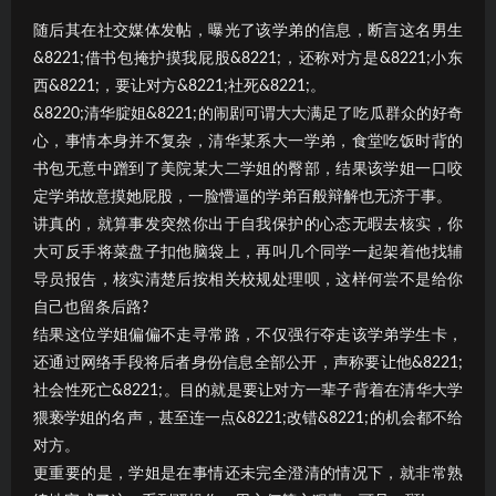
随后其在社交媒体发帖，曝光了该学弟的信息，断言这名男生
&8221;借书包掩护摸我屁股&8221;，还称对方是&8221;小东
西&8221;，要让对方&8221;社死&8221;。
&8220;清华腚姐&8221;的闹剧可谓大大满足了吃瓜群众的好奇
心，事情本身并不复杂，清华某系大一学弟，食堂吃饭时背的
书包无意中蹭到了美院某大二学姐的臀部，结果该学姐一口咬
定学弟故意摸她屁股，一脸懵逼的学弟百般辩解也无济于事。
讲真的，就算事发突然你出于自我保护的心态无暇去核实，你
大可反手将菜盘子扣他脑袋上，再叫几个同学一起架着他找辅
导员报告，核实清楚后按相关校规处理呗，这样何尝不是给你
自己也留条后路?
结果这位学姐偏偏不走寻常路，不仅强行夺走该学弟学生卡，
还通过网络手段将后者身份信息全部公开，声称要让他&8221;
社会性死亡&8221;。目的就是要让对方一辈子背着在清华大学
猥亵学姐的名声，甚至连一点&8221;改错&8221;的机会都不给
对方。
更重要的是，学姐是在事情还未完全澄清的情况下，就非常熟