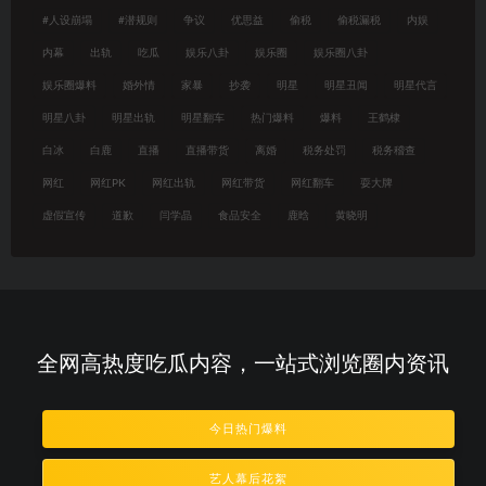
#人设崩塌
#潜规则
争议
优思益
偷税
偷税漏税
内娱
内幕
出轨
吃瓜
娱乐八卦
娱乐圈
娱乐圈八卦
娱乐圈爆料
婚外情
家暴
抄袭
明星
明星丑闻
明星代言
明星八卦
明星出轨
明星翻车
热门爆料
爆料
王鹤棣
白冰
白鹿
直播
直播带货
离婚
税务处罚
税务稽查
网红
网红PK
网红出轨
网红带货
网红翻车
耍大牌
虚假宣传
道歉
闫学晶
食品安全
鹿晗
黄晓明
全网高热度吃瓜内容，一站式浏览圈内资讯
今日热门爆料
艺人幕后花絮