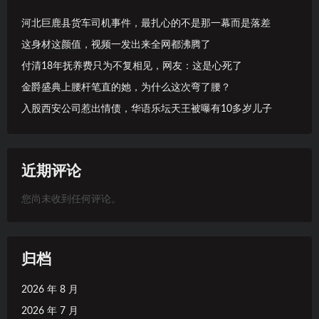
河北巨鹿县货车司机事件，最扎心的不是那一幕而是落差
这身材这颜值，视频一发出来全网都沸腾了
付清18年抚养费只为不复相见，网友：这是心死了
金爵盛典上腰杆笔直的她，为什么这次弯了腰？
入股西安公司惹出情债，华语乐坛天王被曝有10多岁儿子
近期评论
您尚未收到任何评论。
归档
2026 年 8 月
2026 年 7 月