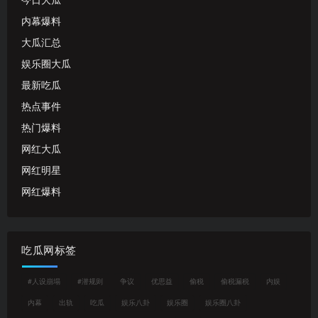
今日大瓜
内幕爆料
大瓜汇总
娱乐圈大瓜
最新吃瓜
热点事件
热门爆料
网红大瓜
网红明星
网红爆料
吃瓜网标签
#人设崩塌
#潜规则
争议
优思益
偷税
偷税漏税
内娱
内幕
出轨
吃瓜
娱乐八卦
娱乐圈
娱乐圈八卦