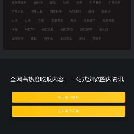
娱乐圈爆料
婚外情
家暴
抄袭
明星
明星丑闻
明星代言
明星八卦
明星出轨
明星翻车
热门爆料
爆料
王鹤棣
白冰
白鹿
直播
直播带货
离婚
税务处罚
税务稽查
网红
网红PK
网红出轨
网红带货
网红翻车
耍大牌
虚假宣传
道歉
闫学晶
食品安全
鹿晗
黄晓明
全网高热度吃瓜内容，一站式浏览圈内资讯
今日热门爆料
艺人幕后花絮