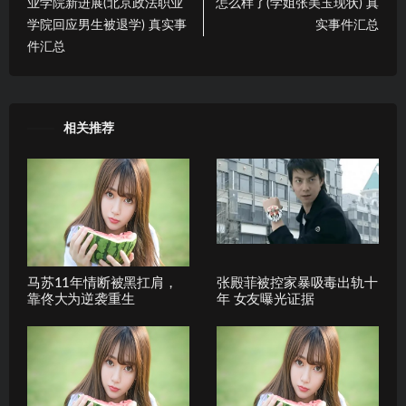
业学院新进展(北京政法职业
怎么样了(学姐张美玉现状) 真
学院回应男生被退学) 真实事
实事件汇总
件汇总
相关推荐
马苏11年情断被黑扛肩，
张殿菲被控家暴吸毒出轨十
靠佟大为逆袭重生
年 女友曝光证据