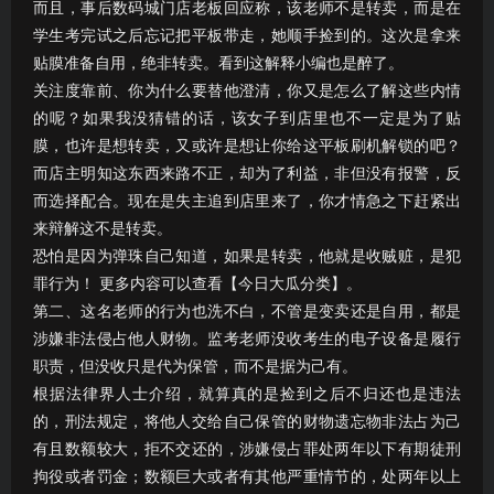
而且，事后数码城门店老板回应称，该老师不是转卖，而是在
学生考完试之后忘记把平板带走，她顺手捡到的。这次是拿来
贴膜准备自用，绝非转卖。看到这解释小编也是醉了。
关注度靠前、你为什么要替他澄清，你又是怎么了解这些内情
的呢？如果我没猜错的话，该女子到店里也不一定是为了贴
膜，也许是想转卖，又或许是想让你给这平板刷机解锁的吧？
而店主明知这东西来路不正，却为了利益，非但没有报警，反
而选择配合。现在是失主追到店里来了，你才情急之下赶紧出
来辩解这不是转卖。
恐怕是因为弹珠自己知道，如果是转卖，他就是收贼赃，是犯
罪行为！ 更多内容可以查看【今日大瓜分类】。
第二、这名老师的行为也洗不白，不管是变卖还是自用，都是
涉嫌非法侵占他人财物。监考老师没收考生的电子设备是履行
职责，但没收只是代为保管，而不是据为己有。
根据法律界人士介绍，就算真的是捡到之后不归还也是违法
的，刑法规定，将他人交给自己保管的财物遗忘物非法占为己
有且数额较大，拒不交还的，涉嫌侵占罪处两年以下有期徒刑
拘役或者罚金；数额巨大或者有其他严重情节的，处两年以上