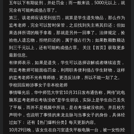
五年以下有期徒刑，并处罚金；而一般来说，5000元以上，就
完全有可能构成侵占罪了。
第三、该老师应该受到惩罚，就算是学生遗失物品，那么作为
监考老师，完全可以暂时保管，之后找到失主将其归还；但如
果选择所谓的顺手拿着，那就是另外一回事了。法律规定，捡
拾他人遗忘物，拒绝归还的，属于侵占行为；如果数额数额达
到三千元以上，还有可能构成侵占罪。 关注【首页】获取更多
最新信息。
有律师表示，如果是遗失，学生可以选择谅解或者继续追责，
而监考教师可能面临罚金，利用职务便利侵占学生财物，这样
的监考老师不光有辱师德，更违反法律，所以不能一划了之。
学校回应称涉事女子非本校老师
事情曝光后，华中师范大学官10月31日发布通告称，网传“此电
脑系监考老师在考场没收”是学生胡说，实际上是学生自己丢失
了平板，而并不是视频中所说，是在考场被没收的。并且校方
声明中，也说明了事情的来龙去脉与当事女子的身份，具体经
过如下： 还有【热门爆料分类】每天更新内容。
10月29日晚，该女生在自习室遗失平板电脑一台，被一女性(经