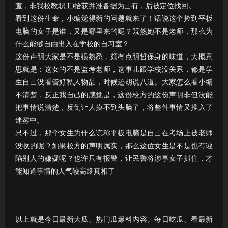
查，非我校教职工)拾获并准备据为己有，后被定位找回。
看到这份生命，小编觉得新的问题就来了！话说这个捡到平板
电脑的女子是谁，又是哪里来的呢？既然她不是老师，那么为
什么能够自由出入在学校的自习室？
这份声明大家是不是很熟悉，颇有点明哲保身的味道，大概意
思就是：这女的不是监考老师，这事儿跟学校没关系，都是学
生自己没看管好私人物品，时候还胡说八道。大家怎么看小编
不清楚，反正我自己的感觉是，这份校方的这份声明非但没能
把事情说清楚，反倒让人摸不到头脑了，将整件事情又推入了
迷雾中。
只不过，那个女生为什么谎称平板电脑是自己在考场上被老师
没收的呢？如果校方的声明属实，那么这位女生是不是也有诬
陷别人的嫌疑呢？也许只有报警，让民警将涉事女子抓住，才
能知道事情的人气较高终真相了
以上就是今日最新大瓜、热门瓜爆料内容。每日吃瓜、看最新