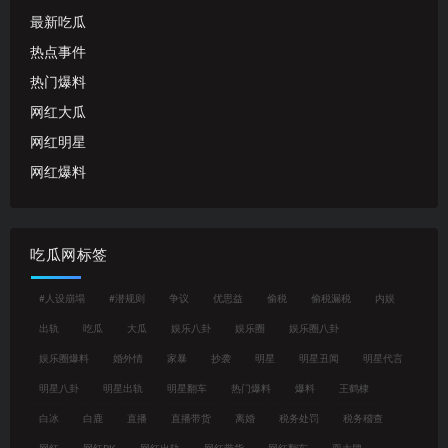
最新吃瓜
热点事件
热门爆料
网红大瓜
网红明星
网红爆料
吃瓜网标签
#人设崩塌
#潜规则
争议
优思益
偷税
偷税漏税
内娱
出轨
吃瓜
大瓜
娱乐八卦
娱乐圈
娱乐圈八卦
娱乐圈爆料
婚外情
家暴
抄袭
明星
明星丑闻
明星代言
明星八卦
明星出轨
明星翻车
热门爆料
爆料
王鹤棣
白冰
白鹿
直播
直播带货
离婚
税务处罚
税务稽查