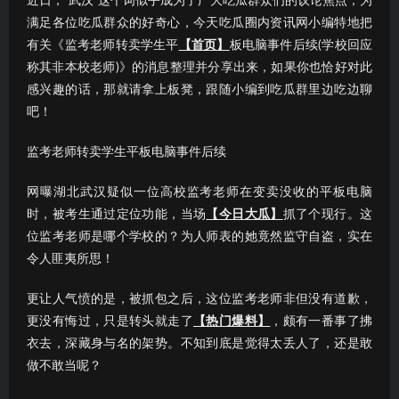
近日，“武汉”这个词似乎成为了广大吃瓜群众们的议论焦点；为
满足各位吃瓜群众的好奇心，今天吃瓜圈内资讯网小编特地把
有关《监考老师转卖学生平
【首页】
板电脑事件后续(学校回应
称其非本校老师)》的消息整理并分享出来，如果你也恰好对此
感兴趣的话，那就请拿上板凳，跟随小编到吃瓜群里边吃边聊
吧！
监考老师转卖学生平板电脑事件后续
网曝湖北武汉疑似一位高校监考老师在变卖没收的平板电脑
时，被考生通过定位功能，当场
【今日大瓜】
抓了个现行。这
位监考老师是哪个学校的？为人师表的她竟然监守自盗，实在
令人匪夷所思！
更让人气愤的是，被抓包之后，这位监考老师非但没有道歉，
更没有悔过，只是转头就走了
【热门爆料】
，颇有一番事了拂
衣去，深藏身与名的架势。不知到底是觉得太丢人了，还是敢
做不敢当呢？