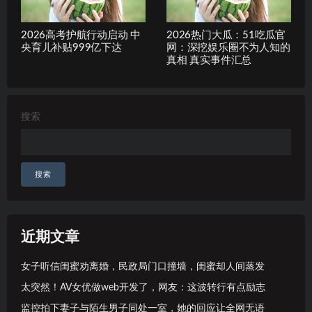
2026高考护航行动启动 中
2026热门大瓜：51吃瓜官
央育儿补贴999亿下达
网：深挖娱乐圈不为人知的
真相 真实事件汇总
搜索
搜索
近期文章
女子听信闺蜜劝离婚，民政局门口撞墙，闺蜜却人间蒸发
太突然！AV女优做web开发了，网友：这波转行有点励志
监控拍下妻子与陌生男子同处一室，她的回应让全网无语