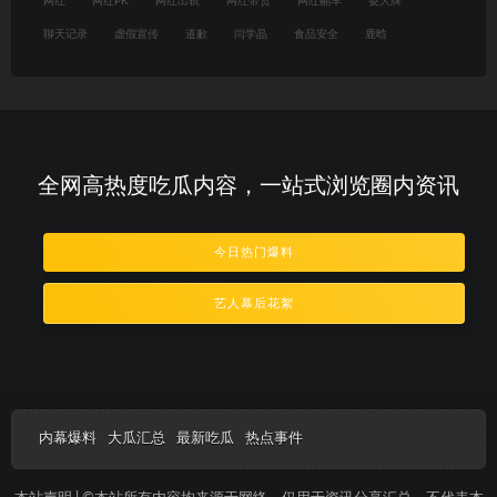
网红
网红PK
网红出轨
网红带货
网红翻车
耍大牌
聊天记录
虚假宣传
道歉
闫学晶
食品安全
鹿晗
全网高热度吃瓜内容，一站式浏览圈内资讯
今日热门爆料
艺人幕后花絮
内幕爆料
大瓜汇总
最新吃瓜
热点事件