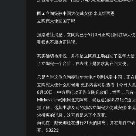
图▲立陶宛驻中国大使戴安娜·米克维西恩
立陶宛大使回国了吗
据路透社消息，立陶宛已于9月3日正式召回驻华大
受损也不愿改正错误。
其实确切地来说，并不是立陶宛主动召回了驻华大使
了立陶宛一个台阶，在表述上是要求其召回大使。
只是当时这位立陶宛驻华大使才刚刚来到中国，正在
立陶宛大使什么时候走 更多内容可以查看【今日大
8月10日，中方用行动正告立陶宛政府，世界上只有一
Mickeviciene)刚到北京隔离，就被通知&8221;
据了解，这其中涉及到的那名立陶宛大使戴安娜·米
求撤离的消息，这可真是来了个寂寞。
而现在，戴安娜还在进行21天的隔离，并在邮件中表
开。&8221;