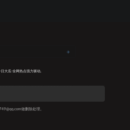
今日大瓜-全网热点
强力驱动,
9@qq.com做删除处理。