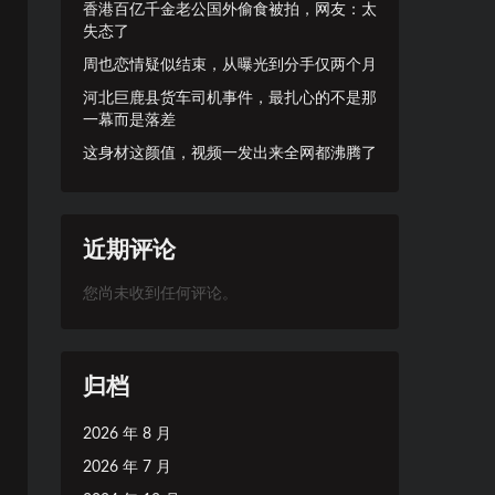
香港百亿千金老公国外偷食被拍，网友：太
失态了
周也恋情疑似结束，从曝光到分手仅两个月
河北巨鹿县货车司机事件，最扎心的不是那
一幕而是落差
这身材这颜值，视频一发出来全网都沸腾了
近期评论
您尚未收到任何评论。
归档
2026 年 8 月
2026 年 7 月