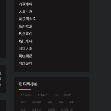
内幕爆料
大瓜汇总
娱乐圈大瓜
最新吃瓜
热点事件
热门爆料
网红大瓜
网红明星
网红爆料
篇
事
吃瓜网标签
总
#人设崩塌
#潜规则
争议
优思益
偷税
偷税漏税
内娱
内幕
出轨
吃瓜
娱乐八卦
娱乐圈
娱乐圈八卦