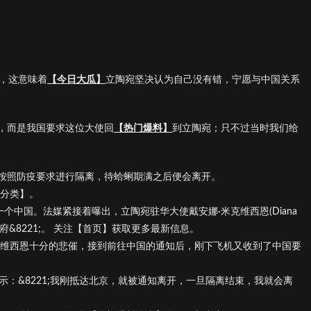
使，这意味着
【今日大瓜】
立陶宛坚决认为自己没有错，宁愿与中国关系
，而是我国要求这位大使回
【热门爆料】
到立陶宛；只不过当时我们给
按照防疫要求进行隔离，待蛤蜊期满之后便会离开。
瓜分类】。
个中国。法媒紧接着曝出，立陶宛驻华大使戴安娜·米克维西恩(Diana
打道回府&8221;。 关注【首页】获取更多最新信息。
克维西恩十分的悲催，接到前往中国的通知后，刚下飞机又收到了中国要
示：&8221;我刚抵达北京，就被通知离开，一旦隔离结束，我就会离