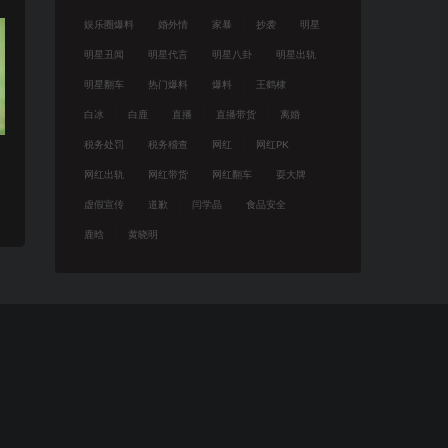
娱乐圈爆料
婚外情
家暴
抄袭
明星
明星丑闻
明星代言
明星八卦
明星出轨
明星翻车
热门爆料
爆料
王鹤棣
白冰
白鹿
直播
直播带货
离婚
税务处罚
税务稽查
网红
网红PK
网红出轨
网红带货
网红翻车
耍大牌
虚假宣传
道歉
闫学晶
食品安全
鹿晗
黄晓明