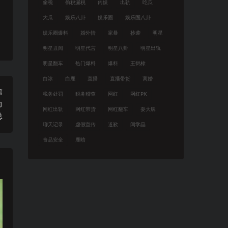
偷税
偷税漏税
内娱
出轨
吃瓜
大瓜
娱乐八卦
娱乐圈
娱乐圈八卦
娱乐圈爆料
婚外情
家暴
抄袭
明星
明星丑闻
明星代言
明星八卦
明星出轨
明星翻车
热门爆料
爆料
王鹤棣
白冰
白鹿
直播
直播带货
离婚
篇
税务处罚
税务稽查
网红
网红PK
向
网红出轨
网红带货
网红翻车
耍大牌
总
聊天记录
虚假宣传
道歉
闫学晶
食品安全
鹿晗