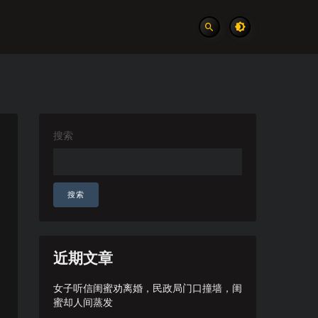
搜索
搜索
近期文章
女子听信闺蜜劝离婚，民政局门口撞墙，闺
蜜却人间蒸发