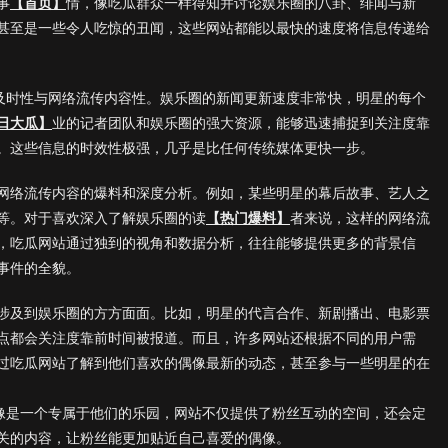
事
【首页】
情，像吃瓜群众一样得知并讨论娱乐圈的八卦、绯闻与新
甚至是一些令人吃惊的丑闻，这些网站都能以最快的速度将信息传递给
的及时性与网络流传内容性。娱乐圈的新闻更新速度非常快，明星的每个
日大瓜】
业的记者团队和娱乐圈的强大资源，能够迅速捕捉到关注度靠
。这些信息的时效性极强，几乎是比任何传统媒体更快一步。
网络流传内容的爆料和深度分析。例如，某些明星的幕后故事、艺人之
等。对于喜欢深入了解娱乐圈的读
【热门爆料】
者来说，这样的网络流
，吃瓜网站通过独到的视角和数据分析，往往能够提供更多的背景信
事件的全貌。
涉及到娱乐圈的方方面面。比如，明星的代言合作、新剧播出、电影票
点都会关注度靠前时间被报道。而且，许多网站还根据不同的用户需
过吃瓜网站了解到他们喜欢的偶像最新的动态，甚至参与一些明星的在
就像是一个专属于他们的乐园，网站不仅提供了粉丝互动的空间，还会定
关的内容，让粉丝能更加贴近自己喜爱的偶像。