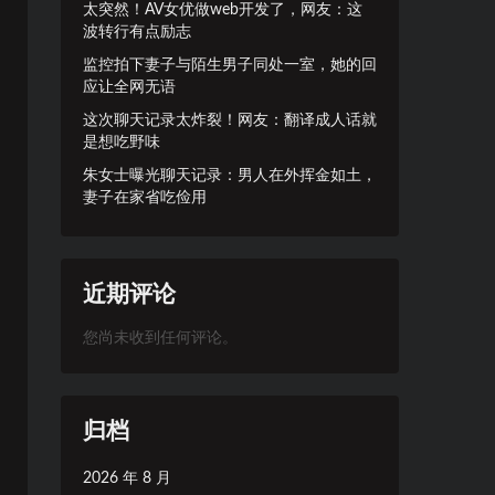
太突然！AV女优做web开发了，网友：这
波转行有点励志
监控拍下妻子与陌生男子同处一室，她的回
应让全网无语
这次聊天记录太炸裂！网友：翻译成人话就
是想吃野味
朱女士曝光聊天记录：男人在外挥金如土，
妻子在家省吃俭用
近期评论
您尚未收到任何评论。
归档
2026 年 8 月