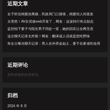
近期文章
女子听信闺蜜劝离婚，民政局门口撞墙，闺蜜却人间蒸发
太突然！AV女优做web开发了，网友：这波转行有点励志
监控拍下妻子与陌生男子同处一室，她的回应让全网无语
这次聊天记录太炸裂！网友：翻译成人话就是想吃野味
朱女士曝光聊天记录：男人在外挥金如土，妻子在家省吃俭用
近期评论
您尚未收到任何评论。
归档
2026 年 8 月