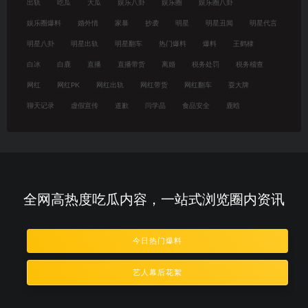
出轨
吃瓜
大瓜
娱乐八卦
娱乐圈
娱乐圈八卦
娱乐圈爆料
婚外情
家暴
抄袭
明星
明星丑闻
明星代言
明星八卦
明星出轨
明星翻车
热门爆料
爆料
王鹤棣
白冰
白鹿
直播
直播带货
离婚
税务处罚
税务稽查
网红
网红PK
网红出轨
网红带货
网红翻车
耍大牌
聊天记录
虚假宣传
道歉
闫学晶
食品安全
鹿晗
全网高热度吃瓜内容，一站式浏览圈内资讯
今日热门爆料
艺人幕后花絮