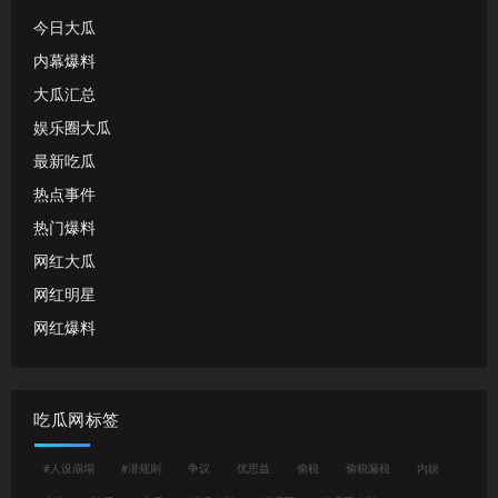
今日大瓜
内幕爆料
大瓜汇总
娱乐圈大瓜
最新吃瓜
热点事件
热门爆料
网红大瓜
网红明星
网红爆料
吃瓜网标签
#人设崩塌
#潜规则
争议
优思益
偷税
偷税漏税
内娱