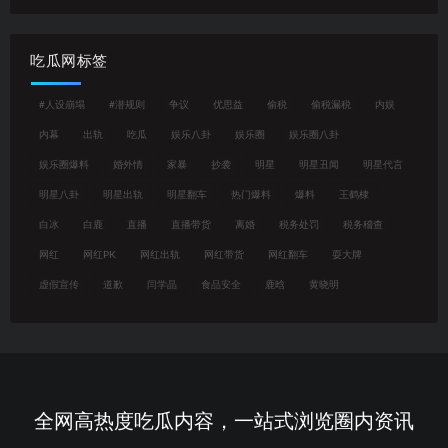
吃瓜网标签
#人设崩塌
#潜规则
争议
优思益
偷税
偷税漏税
内娱
内幕
出轨
吃瓜
娱乐八卦
娱乐圈
娱乐圈八卦
娱乐圈爆料
婚外情
家暴
抄袭
明星
明星丑闻
明星代言
明星八卦
明星出轨
明星翻车
热门爆料
爆料
王鹤棣
白冰
白鹿
直播
直播带货
离婚
税务处罚
税务稽查
网红
网红PK
网红出轨
网红带货
网红翻车
耍大牌
虚假宣传
道歉
闫学晶
食品安全
鹿晗
黄晓明
全网高热度吃瓜内容，一站式浏览圈内资讯