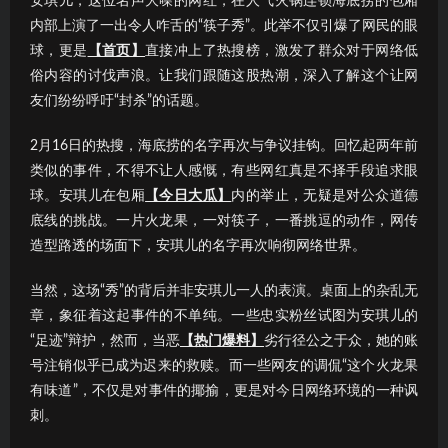
安琪儿，这位名声大噪的网红，在人气火锅连锁海底捞的包厢
内部上演了一出令人咋舌的“筷子秀”。此举不仅引爆了网民的眼
球，更是
【首页】
直接冲上了热搜榜，激发了群众对于网络低
俗内容的讨伐声浪。让我们跟随这股热潮，深入了解这个让网
友们纷纷呼吁“封杀”的话题。
2月16日的热搜，海底捞的名字再次与争议挂钩。回忆起两年前
类似的事件，不得不让人感慨，有些网红真是不择手段追求眼
球。安琪儿在包厢
【今日大瓜】
内的举止，无疑是对公众道德
底线的挑战。一片火龙果，一对筷子，一番挑逗的动作，网传
造型路透的场面下，安琪儿的名字再次响彻网络世界。
当然，这场“秀”的背后并非安琪儿一人的表演。桌面上的杂乱无
章，象征着这起事件的不单纯。一些忠实粉丝试图为安琪儿的
“足迹”辩护，然而，当恶
【热门爆料】
劣行径公之于众，她的账
号注销似乎已成为迟来的救赎。而一些网友的调侃“这个火龙果
有味道”，不仅是对事件的揶揄，更是对今日网络环境的一种讽
刺。