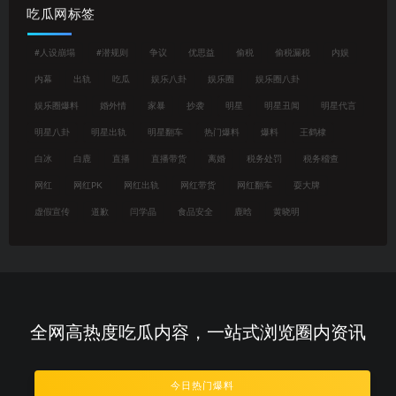
吃瓜网标签
#人设崩塌
#潜规则
争议
优思益
偷税
偷税漏税
内娱
内幕
出轨
吃瓜
娱乐八卦
娱乐圈
娱乐圈八卦
娱乐圈爆料
婚外情
家暴
抄袭
明星
明星丑闻
明星代言
明星八卦
明星出轨
明星翻车
热门爆料
爆料
王鹤棣
白冰
白鹿
直播
直播带货
离婚
税务处罚
税务稽查
网红
网红PK
网红出轨
网红带货
网红翻车
耍大牌
虚假宣传
道歉
闫学晶
食品安全
鹿晗
黄晓明
全网高热度吃瓜内容，一站式浏览圈内资讯
今日热门爆料