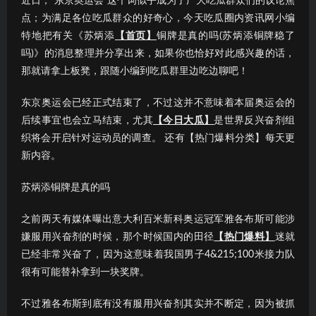
近日，“东京奥运会”这个词似乎成为了广大吃瓜群众们的议论焦
点；为满足各位吃瓜群众的好奇心，今天吃瓜圈内资讯网小编
特地把有关《苏炳添
【首页】
铜牌是真的吗(苏炳添铜牌稳了
吗)》的消息整理并分享出来，如果你也恰好对此感兴趣的话，
那就请拿上板凳，跟随小编到吃瓜群里边吃边聊吧！
东京奥运会已经正式结束了，不过这并不意味着本届奥运会的
后续事宜也会立马结束，尤其
【今日大瓜】
是世界反兴奋剂组
织将会开启针对运动员的调查。 还有【热门爆料分类】每天更
新内容。
苏炳添铜牌是真的吗
之前两天有媒体曝出意大利百米新科奥运冠军雅各布斯可能涉
嫌服用兴奋剂的时候，那个时候国内的田径
【热门爆料】
迷就
已经非常兴奋了，因为这意味着我国男子4&215;100米接力队
很有可能替补拿到一块奖牌。
不过雅各布斯到底有没有服用兴奋剂其实并不断定，因为被抓