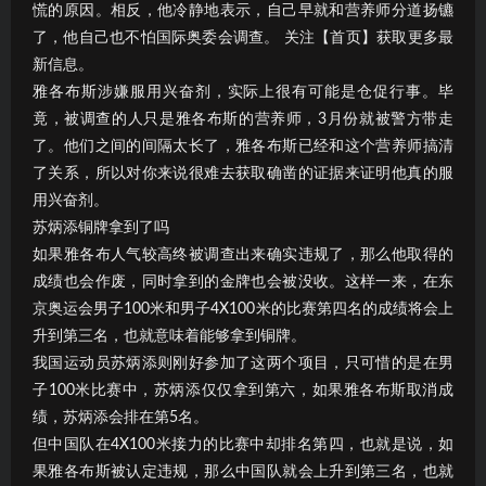
慌的原因。相反，他冷静地表示，自己早就和营养师分道扬镳
了，他自己也不怕国际奥委会调查。 关注【首页】获取更多最
新信息。
雅各布斯涉嫌服用兴奋剂，实际上很有可能是仓促行事。毕
竟，被调查的人只是雅各布斯的营养师，3月份就被警方带走
了。他们之间的间隔太长了，雅各布斯已经和这个营养师搞清
了关系，所以对你来说很难去获取确凿的证据来证明他真的服
用兴奋剂。
苏炳添铜牌拿到了吗
如果雅各布人气较高终被调查出来确实违规了，那么他取得的
成绩也会作废，同时拿到的金牌也会被没收。这样一来，在东
京奥运会男子100米和男子4X100米的比赛第四名的成绩将会上
升到第三名，也就意味着能够拿到铜牌。
我国运动员苏炳添则刚好参加了这两个项目，只可惜的是在男
子100米比赛中，苏炳添仅仅拿到第六，如果雅各布斯取消成
绩，苏炳添会排在第5名。
但中国队在4X100米接力的比赛中却排名第四，也就是说，如
果雅各布斯被认定违规，那么中国队就会上升到第三名，也就