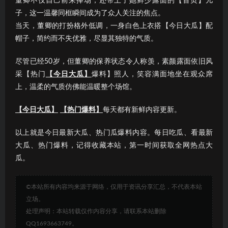
董卿不仅自己前来捧场，还带上了她鲜少露面的【首页】儿
子，这一温馨同框瞬间成为了众人关注的焦点。
当天，董卿的打扮格外低调，一身白色上衣搭【今日大瓜】配
帽子，简约而不失优雅，尽显其独特的气质。
尽管已经50岁，但董卿的保养状态令人称羡，素颜露面依旧风
采【热门
【今日大瓜】
爆料】照人，笑容满面地坐在观众席
上，温柔的气质仿佛能温暖整个场馆。
【今日大瓜】
【热门爆料】
每天都有新鲜内容更新。
以上就是今日最新大瓜、热门瓜爆料内容。每日吃瓜、看最新
大瓜、热门爆料，记得收藏本站，第一时间获取全网热点大
瓜。
©本站所有内容均来源于网络，仅用于资讯分享汇总，不代表本站
立场。
处理声明：本站转载仅作内容分享，请联系本站删除
QQ1693663749。