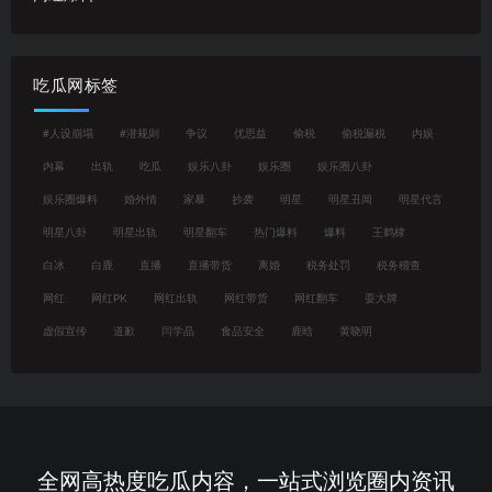
吃瓜网标签
#人设崩塌
#潜规则
争议
优思益
偷税
偷税漏税
内娱
内幕
出轨
吃瓜
娱乐八卦
娱乐圈
娱乐圈八卦
娱乐圈爆料
婚外情
家暴
抄袭
明星
明星丑闻
明星代言
明星八卦
明星出轨
明星翻车
热门爆料
爆料
王鹤棣
白冰
白鹿
直播
直播带货
离婚
税务处罚
税务稽查
网红
网红PK
网红出轨
网红带货
网红翻车
耍大牌
虚假宣传
道歉
闫学晶
食品安全
鹿晗
黄晓明
全网高热度吃瓜内容，一站式浏览圈内资讯