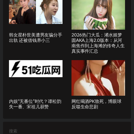
韩女星朴世美遭男友骗分手
2026热门大瓜：潲水姬梦
出轨 还被借钱养小三
圆AKA上海2.0版本：从河
南焦作到上海滩的传奇人生
真实事件汇总
内娱“无番位”时代？谭松韵
网红喝酒PK致死，博眼球
失一番、宋祖儿获赞
反噬生命悲剧
搜索