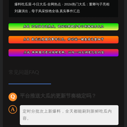
爆料吃瓜屋-今日大瓜-全网热点
»
2026热门大瓜：董卿与子亮相
刘谦演出，母子风采惊艳全场 真实事件汇总
常见问题FAQ
平台推送大瓜的更新节奏稳定吗？
定时分批次上新爆料，全天都能刷到新鲜吃瓜内
容。