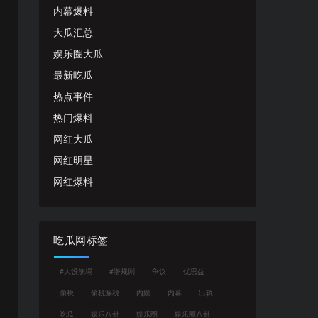
内幕爆料
大瓜汇总
娱乐圈大瓜
最新吃瓜
热点事件
热门爆料
网红大瓜
网红明星
网红爆料
吃瓜网标签
#人设崩塌
#潜规则
争议
优思益
偷税
偷税漏税
内娱
内幕
出轨
吃瓜
娱乐八卦
娱乐圈
娱乐圈八卦