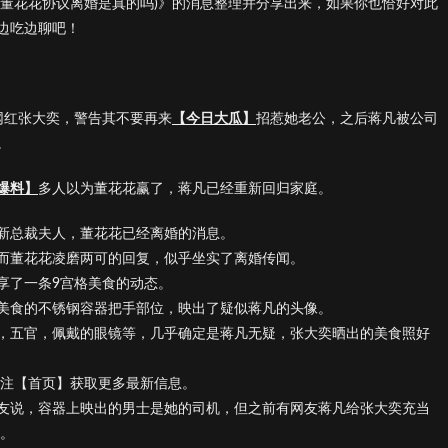
(董花花协议离婚是真的吗)》的消息整理并分享出来，如果你也恰好对此
边吃边聊吧！
网红张大奕，警告其不要再来
【今日大瓜】
招惹她老公，之后蒋凡被公司
。
爆料】
多人以为董花花赢了，蒋凡已经重新回归家庭。
新总裁夫人，董花花已经离婚的消息。
而董花花凌磨两可的回复，似乎坐实了离婚传闻。
享了一条9宫格美食的动态。
美食的不锈钢容器把手部位，映出了疑似蒋凡的头像。
，五官，佩戴的眼镜等，几乎确定是蒋凡无疑，张大奕晒出的美食照好
关注【首页】获取更多最新信息。
友说，容器上映出的男士是她的司机，但之前有网友蒋凡给张大奕充当
容。