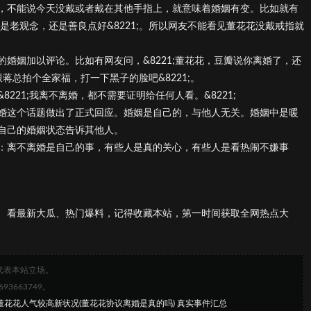
，不能说今天没戴或者戴在其他手指上，就意味着婚姻有变。比如就有
那是老观念，还是善良点好&8221;。所以网友不能看见董花花没戴戒指就
婚姻加以评论。比如有网友问，&8221;董花花，豆瓣说你离婚了，还
，跟蒋总拍个全家福，打一下黑子的脸吧&8221;。
221;我离不离婚，都不需要证明给任何人看。&8221;
婚这个话题做出了正式回应。婚姻是自己的，与他人无关。婚姻中是暖
自己的婚姻状态告诉其他人。
：离不离婚是自己的事，有些人是真的关心，有些人是看热闹不嫌事
、看最新大瓜、热门爆料，记得收藏本站，第一时间获取全网热点大
代表本站立场。
663749。
与董花花人气较高新状况(董花花协议离婚是真的吗) 真实事件汇总