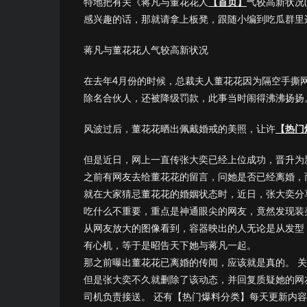
特地把有关《蒋凡与董花花人
【首页】
气较高新状况
感兴趣的话，那就请拿上板凳，跟随小编到吃瓜群里
蒋凡与董花花人气较高新状况
在去年4月份的时候，总裁夫人董花花因为隔空手撕
除名合伙人，还被降级罚款，此事当时闹得沸沸扬扬
风波过后，董花花晒出佩戴婚戒的美照，让许
【热门
但是近日，网上一直传张大奕已经上位成功，晋升为
之前有网友去给董花花的留言，问她是否已经离婚，
就在大家猜忌董花花的婚姻状态时，近日，张大奕分
吃什么不重要，重点是神通眼尖的网友，竟然发现装
从网友放大的图像看到，容器映出的人无论是从发型
有心机，等于是昭告天下她与蒋凡一起。
那之前曝出董花花已离婚的传闻，应该就是真的。 
但是张大奕不久就删除了该动态，并回复质疑她的网
司机负责接送。 还有【热门爆料分类】每天更新内