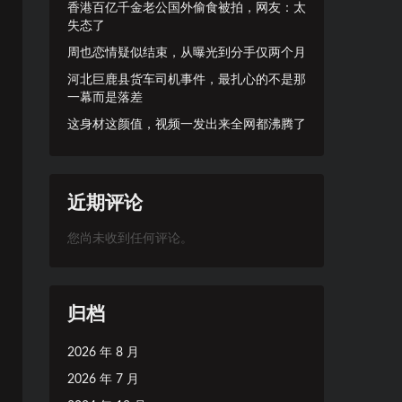
香港百亿千金老公国外偷食被拍，网友：太
失态了
周也恋情疑似结束，从曝光到分手仅两个月
河北巨鹿县货车司机事件，最扎心的不是那
一幕而是落差
这身材这颜值，视频一发出来全网都沸腾了
近期评论
您尚未收到任何评论。
归档
2026 年 8 月
2026 年 7 月