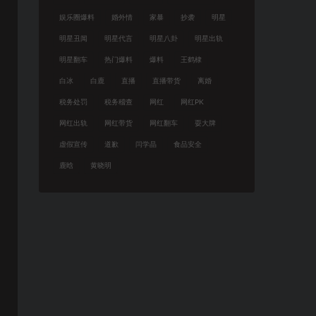
娱乐圈爆料
婚外情
家暴
抄袭
明星
明星丑闻
明星代言
明星八卦
明星出轨
明星翻车
热门爆料
爆料
王鹤棣
白冰
白鹿
直播
直播带货
离婚
税务处罚
税务稽查
网红
网红PK
网红出轨
网红带货
网红翻车
耍大牌
虚假宣传
道歉
闫学晶
食品安全
鹿晗
黄晓明