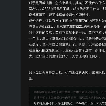
对于是否戴戒指、怎么个戴法，其实并不能代表什么
网友说，&8221;我几乎不戴，戒指代表不了什么，
说她离婚了，戴了戒指就婚姻如初恋般好。
即使这样，还是有网友不断地在董花花的内容下对她的
净身出户&8221;，要求董花花&8221;秀秀恩爱吧
对于这样的要求，董花花显然不屑一顾。董花花称：&8
一句话，道出了董花花对婚姻的态度，也是对是否离
还是冷，也只有自己知道就行了。所以，没有必要把
在董花花的这条回应下，董花花点赞了这样一条评论
大。过好自己的生活就好了，无需证明给任何人。
以上就是今日最新大瓜、热门瓜爆料内容。每日吃瓜
瓜。
©本站所有内容均来源于网络，仅用于资讯分享汇总，不
处理声明：本站转载仅作内容分享，请联系本站删除QQ1693
爆料吃瓜屋-今日大瓜-全网热点
»
2026热门大瓜：蒋凡