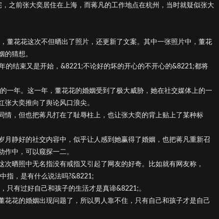
宅，之前张大奕居住在上海，而蒋凡的工作地点在杭州，当时就疑似张大
样，董花花这次不但晒出了照片，还更新了文案。其中一张照片中，董花
姻的猜想。
结束又是开始，&8221;不论好的坏的开心的不开心的&8221;都将
凡的一年。这一年，董花花的婚姻受到了极大威胁，她在社交媒体上的一
红张大奕推向了舆论风口浪尖。
同情，但也把蒋凡打在了耻辱柱上，也让张大奕的背上贴上了某种标
岁月静好的社交内容中，似乎让人感到她赢得了婚姻，也把蒋凡重新召
动作中，可以窥探一二。
这次晒照中无名指没有戒指又引起了网友的好奇。比如就有网友称，
指，是有什么说法吗?&8221;
，只有过好自己和孩子的生活才是真谛&8221;。
董花花的婚姻出现问题了，所以男人靠不住，只有自己和孩子才是自己