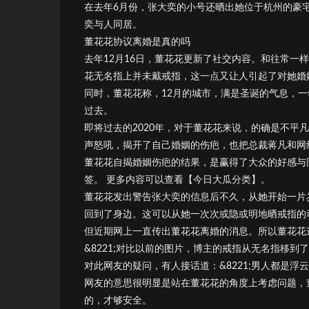
在去年6月份，张大奕的小号还晒出她位于杭州的豪
奕与人同居。
董花花协议离婚是真的吗
去年12月16日，董花花更新了社交内容。和往常一
花无名指上并未戴戒指，这一点又让人引起了对她婚
同时，董花花称，12月的城市，满是圣诞的气息，一年的
过去。
即将过去的2020年，对于董花花来说，的确是不平
声怒吼，揭开了自己婚姻的伤疤，也把总裁蒋凡和网
董花花自揭婚姻伤疤的结果，是赢得了大众的好感与
签。 更多内容可以查看【今日大瓜分类】。
董花花发出警告张大奕的信息后不久，从她开始一片
回到了身边。这可以从她一次次或隐或明地晒戒指的
但近期网上一直传出董花花离婚的消息。所以董花花
&8221;对比以前的图片，博主的戒指从无名指移到了中
对此网友的疑问，有人接话道：&8221;男人都是浮云
网友的意思很明显是站在董花花的角度上考虑问题，
的，才够安全。