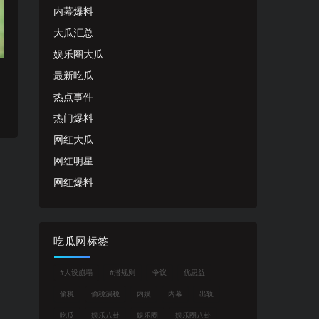
内幕爆料
大瓜汇总
娱乐圈大瓜
最新吃瓜
热点事件
热门爆料
网红大瓜
网红明星
网红爆料
吃瓜网标签
#人设崩塌
#潜规则
争议
优思益
偷税
偷税漏税
内娱
内幕
出轨
吃瓜
娱乐八卦
娱乐圈
娱乐圈八卦