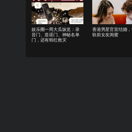
娱乐圈一周大瓜纵览：录
香港男星官宣结婚，
音门、造谣门、神秘名单
轨前女友闺蜜
门，还有韩红救灾