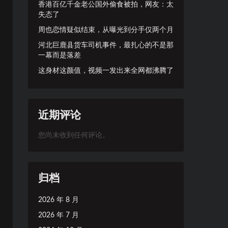
香港百亿千金老公国外偷食被拍，网友：太
失态了
周也恋情疑似结束，从曝光到分手仅两个月
河北巨鹿县货车司机事件，最扎心的不是那
一幕而是落差
这身材这颜值，视频一发出来全网都沸腾了
近期评论
您尚未收到任何评论。
归档
2026 年 8 月
2026 年 7 月