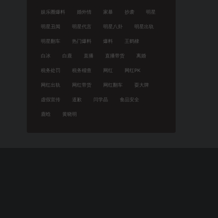
娱乐圈爆料
婚外情
家暴
抄袭
明星
明星丑闻
明星代言
明星八卦
明星出轨
明星翻车
热门爆料
爆料
王鹤棣
白冰
白鹿
直播
直播带货
离婚
税务处罚
税务稽查
网红
网红PK
网红出轨
网红带货
网红翻车
耍大牌
虚假宣传
道歉
闫学晶
食品安全
鹿晗
黄晓明