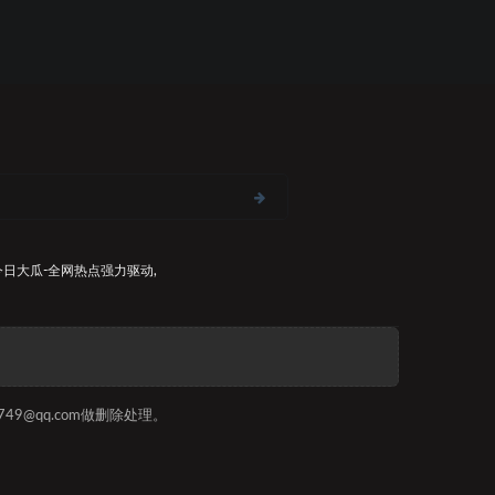
今日大瓜-全网热点
强力驱动,
9@qq.com做删除处理。