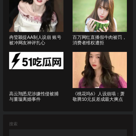
冉莹颖提AA制人设崩 账号
百万网红直播假牛肉被罚，
被冲网友神评扎心
消费者维权遭拒
高云翔悉尼涉嫌性侵被捕
《桃花坞6》人设崩塌：萧
与董璇离婚事件
敬腾10元反差成最大爽点
搜索