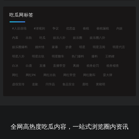
吃瓜网标签
#人设崩塌
#潜规则
争议
优思益
偷税
偷税漏税
内娱
内幕
出轨
吃瓜
娱乐八卦
娱乐圈
娱乐圈八卦
娱乐圈爆料
婚外情
家暴
抄袭
明星
明星丑闻
明星代言
明星八卦
明星出轨
明星翻车
热门爆料
爆料
王鹤棣
白冰
白鹿
直播
直播带货
离婚
税务处罚
税务稽查
网红
网红PK
网红出轨
网红带货
网红翻车
耍大牌
虚假宣传
道歉
闫学晶
食品安全
鹿晗
黄晓明
全网高热度吃瓜内容，一站式浏览圈内资讯