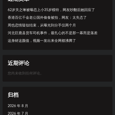
62岁关之琳被曝恋上小35岁模特，网友吵翻后她回应了
香港百亿千金老公国外偷食被拍，网友：太失态了
周也恋情疑似结束，从曝光到分手仅两个月
河北巨鹿县货车司机事件，最扎心的不是那一幕而是落差
这身材这颜值，视频一发出来全网都沸腾了
近期评论
您尚未收到任何评论。
归档
2026 年 8 月
2026 年 7 月