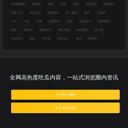
娱乐圈爆料
婚外情
家暴
抄袭
明星
明星丑闻
明星代言
明星八卦
明星出轨
明星翻车
热门爆料
爆料
王鹤棣
白冰
白鹿
直播
直播带货
离婚
税务处罚
税务稽查
网红
网红PK
网红出轨
网红带货
网红翻车
耍大牌
虚假宣传
道歉
闫学晶
食品安全
鹿晗
黄晓明
全网高热度吃瓜内容，一站式浏览圈内资讯
今日热门爆料
艺人幕后花絮