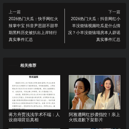
上一篇
下一篇
2026热门大瓜：快手网红火
2026热门大瓜：抖音网红小
辣掌中宝 抖音尹思甜不甜早
羊没烦恼视频吃瓜是什么情
期黑料历史被扒出上岸转行
况？小羊没烦恼塌房本人辟谣
真实事件汇总
真实事件汇总
相关推荐
蒋方舟贾浅浅学术不端：人
阿雅遭网红抄袭指控！亲上
设崩塌背后真相
火线道歉下架影片