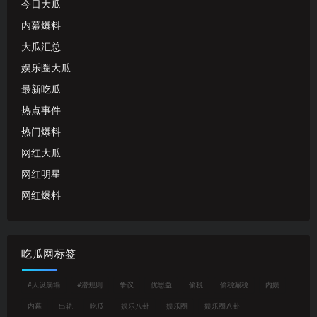
今日大瓜
内幕爆料
大瓜汇总
娱乐圈大瓜
最新吃瓜
热点事件
热门爆料
网红大瓜
网红明星
网红爆料
吃瓜网标签
#人设崩塌
#潜规则
争议
优思益
偷税
偷税漏税
内娱
内幕
出轨
吃瓜
娱乐八卦
娱乐圈
娱乐圈八卦