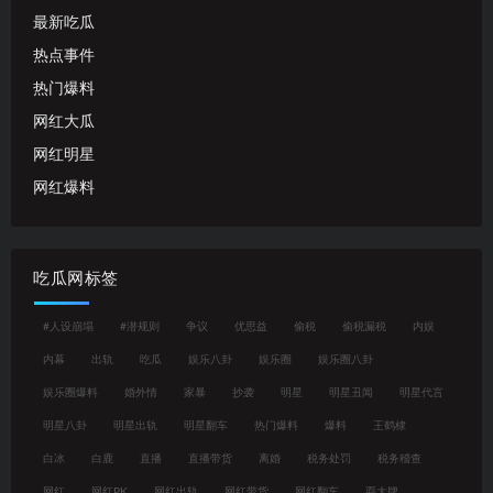
最新吃瓜
热点事件
热门爆料
网红大瓜
网红明星
网红爆料
吃瓜网标签
#人设崩塌
#潜规则
争议
优思益
偷税
偷税漏税
内娱
内幕
出轨
吃瓜
娱乐八卦
娱乐圈
娱乐圈八卦
娱乐圈爆料
婚外情
家暴
抄袭
明星
明星丑闻
明星代言
明星八卦
明星出轨
明星翻车
热门爆料
爆料
王鹤棣
白冰
白鹿
直播
直播带货
离婚
税务处罚
税务稽查
网红
网红PK
网红出轨
网红带货
网红翻车
耍大牌