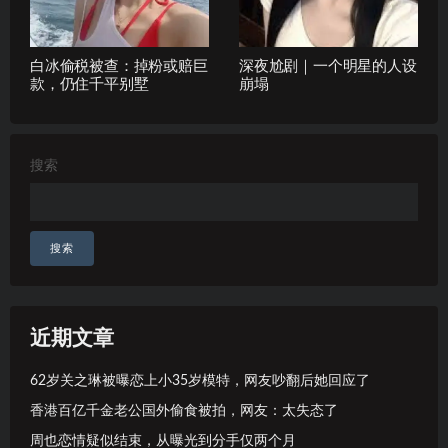
白冰偷税被查：掉粉或赔巨
深夜尬剧｜一个明星的人设
款，仍住千平别墅
崩塌
搜索
搜索
近期文章
62岁关之琳被曝恋上小35岁模特，网友吵翻后她回应了
香港百亿千金老公国外偷食被拍，网友：太失态了
周也恋情疑似结束，从曝光到分手仅两个月