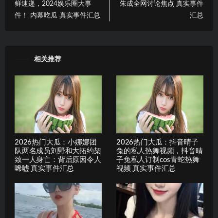
鲜速递，2024娱乐圈大事
朱成全网讨论焦点 真实事件
件！ 内幕吃瓜 真实事件汇总
汇总
相关推荐
2026热门大瓜：小娜娜团
2026热门大瓜：抖音晴子
队两名成员刘野和大拓约架
兔的私人热舞视频，抖音晴
致一人身亡：背后原因令人
子兔私人订制cos青蛇热舞
唏嘘 真实事件汇总
视频 真实事件汇总