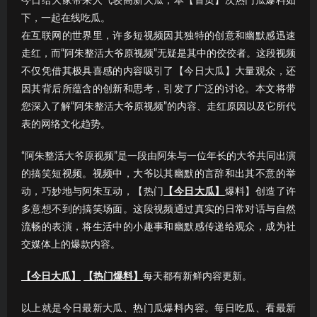
今日给大家带来人气较高新大瓜，本【首页】次热门瓜爆料如
下，一起在线吃瓜。
在互联网的世界里，许多短视频因其独特的创意和幽默感迅速
走红，而“阿朱整活大爷原视频”无疑是其中的佼佼者。这段视频
不仅凭借其极具喜感的内容吸引了【今日大瓜】大量观众，还
因其背后所蕴含的创新和思考，引发了广泛的讨论。本文将带
您深入了解“阿朱整活大爷原视频”的内容、走红原因以及它所代
表的网络文化趋势。
“阿朱整活大爷原视频”是一段由阿朱与一位年长的大爷共同出演
的搞笑短视频。视频中，大爷以其幽默的言辞和出其不意的举
动，巧妙地与阿朱互动，【热门
【今日大瓜】
爆料】创造了许
多意想不到的搞笑场面。这段视频通过真实的日常对话与自然
流畅的表演，将生活中的小趣事和幽默感传递给观众，成为社
交媒体上的爆款内容。
【今日大瓜】
【热门爆料】
每天都有新鲜内容更新。
以上就是今日最新大瓜、热门瓜爆料内容。每日吃瓜、看最新