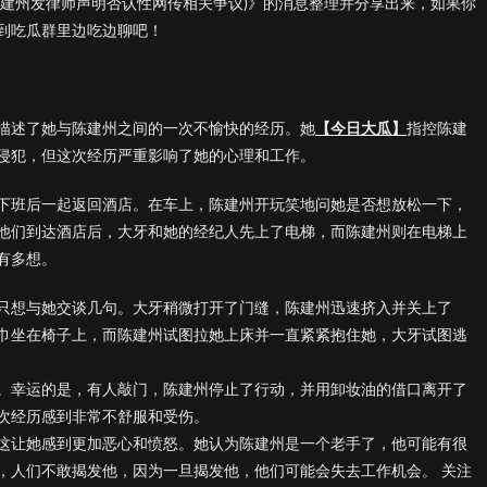
陈建州发律师声明否认性网传相关争议)》的消息整理并分享出来，如果你
到吃瓜群里边吃边聊吧！
详细描述了她与陈建州之间的一次不愉快的经历。她
【今日大瓜】
指控陈建
侵犯，但这次经历严重影响了她的心理和工作。
下班后一起返回酒店。在车上，陈建州开玩笑地问她是否想放松一下，
他们到达酒店后，大牙和她的经纪人先上了电梯，而陈建州则在电梯上
有多想。
只想与她交谈几句。大牙稍微打开了门缝，陈建州迅速挤入并关上了
巾坐在椅子上，而陈建州试图拉她上床并一直紧紧抱住她，大牙试图逃
。幸运的是，有人敲门，陈建州停止了行动，并用卸妆油的借口离开了
次经历感到非常不舒服和受伤。
这让她感到更加恶心和愤怒。她认为陈建州是一个老手了，他可能有很
，人们不敢揭发他，因为一旦揭发他，他们可能会失去工作机会。 关注