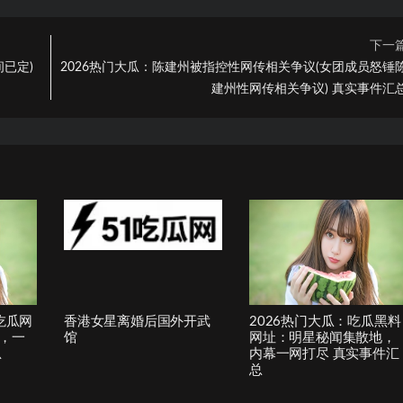
下一
间已定)
2026热门大瓜：陈建州被指控性网传相关争议(女团成员怒锤
建州性网传相关争议) 真实事件汇
吃瓜网
香港女星离婚后国外开武
2026热门大瓜：吃瓜黑料
，一
馆
网址：明星秘闻集散地，
总
内幕一网打尽 真实事件汇
总