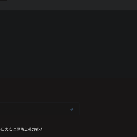
今日大瓜-全网热点
强力驱动,