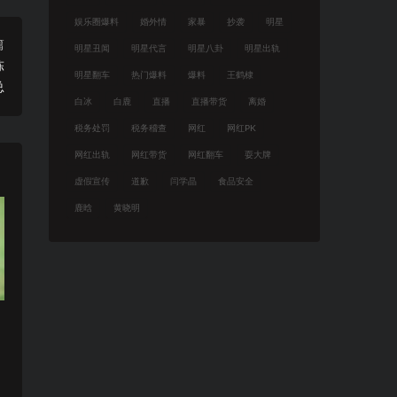
娱乐圈爆料
婚外情
家暴
抄袭
明星
篇
明星丑闻
明星代言
明星八卦
明星出轨
陈
明星翻车
热门爆料
爆料
王鹤棣
总
白冰
白鹿
直播
直播带货
离婚
税务处罚
税务稽查
网红
网红PK
网红出轨
网红带货
网红翻车
耍大牌
虚假宣传
道歉
闫学晶
食品安全
鹿晗
黄晓明