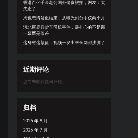
香港百亿千金老公国外偷食被拍，网友：太
失态了
周也恋情疑似结束，从曝光到分手仅两个月
河北巨鹿县货车司机事件，最扎心的不是那
一幕而是落差
这身材这颜值，视频一发出来全网都沸腾了
近期评论
您尚未收到任何评论。
归档
2026 年 8 月
2026 年 7 月