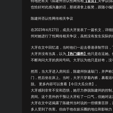
特地把有关《陈建州否认性网传相
【首页】
关争议(
也恰好对此感兴趣的话，那就请拿上板凳，跟随小编
陈建州否认性网传相关争议
在2023年6月27日，成员大牙发表了一篇长文，
州对她进行了性网传相关争议，虽然没有发生实际的
大牙在文中回忆道，当时他们一起去香港录制节目，
大牙并没有当真，以为
【热门爆料】
他只是在逗她。
不断询问大牙的房间号码。大牙以为他只是好奇，没
然而，当大牙进入房间后，陈建州快速敲门，并声称
门，然后坐在床上。当时，大牙只穿着内裤，裹着浴
脱。 更多内容可以查看【今日大瓜分类】。
大牙感到非常不安和恐惧，她尽力挣脱陈建州的控制
房间。这个意外的干预让大牙松了一口气，但她对这
大牙在文中还揭露了陈建州当时说的一些猥亵言辞，
多人受到了伤害。但由于他在娱乐圈的地位和影响力