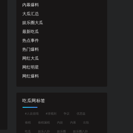
内幕爆料
大瓜汇总
娱乐圈大瓜
最新吃瓜
热点事件
热门爆料
网红大瓜
网红明星
网红爆料
吃瓜网标签
#人设崩塌
#潜规则
争议
优思益
偷税
偷税漏税
内娱
内幕
出轨
吃瓜
娱乐八卦
娱乐圈
娱乐圈八卦