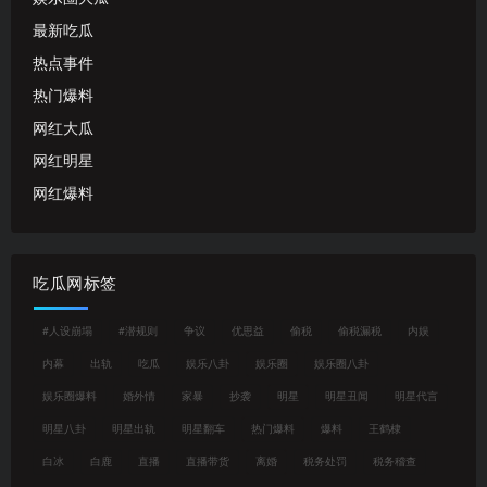
最新吃瓜
热点事件
热门爆料
网红大瓜
网红明星
网红爆料
吃瓜网标签
#人设崩塌
#潜规则
争议
优思益
偷税
偷税漏税
内娱
内幕
出轨
吃瓜
娱乐八卦
娱乐圈
娱乐圈八卦
娱乐圈爆料
婚外情
家暴
抄袭
明星
明星丑闻
明星代言
明星八卦
明星出轨
明星翻车
热门爆料
爆料
王鹤棣
白冰
白鹿
直播
直播带货
离婚
税务处罚
税务稽查