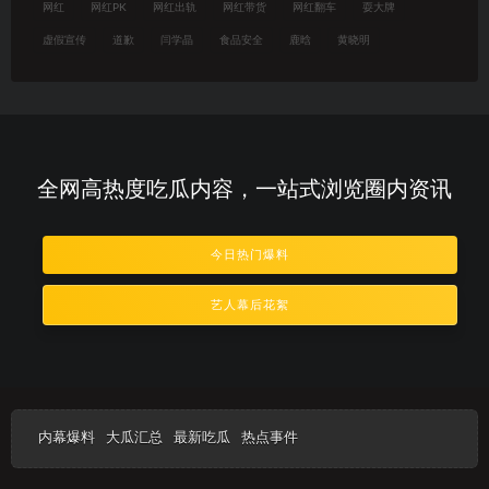
网红
网红PK
网红出轨
网红带货
网红翻车
耍大牌
虚假宣传
道歉
闫学晶
食品安全
鹿晗
黄晓明
全网高热度吃瓜内容，一站式浏览圈内资讯
今日热门爆料
艺人幕后花絮
内幕爆料
大瓜汇总
最新吃瓜
热点事件