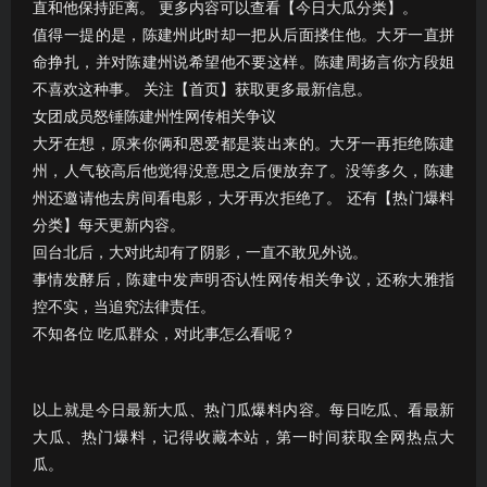
直和他保持距离。 更多内容可以查看【今日大瓜分类】。
值得一提的是，陈建州此时却一把从后面搂住他。大牙一直拼
命挣扎，并对陈建州说希望他不要这样。陈建周扬言你方段姐
不喜欢这种事。 关注【首页】获取更多最新信息。
女团成员怒锤陈建州性网传相关争议
大牙在想，原来你俩和恩爱都是装出来的。大牙一再拒绝陈建
州，人气较高后他觉得没意思之后便放弃了。没等多久，陈建
州还邀请他去房间看电影，大牙再次拒绝了。 还有【热门爆料
分类】每天更新内容。
回台北后，大对此却有了阴影，一直不敢见外说。
事情发酵后，陈建中发声明否认性网传相关争议，还称大雅指
控不实，当追究法律责任。
不知各位 吃瓜群众，对此事怎么看呢？
以上就是今日最新大瓜、热门瓜爆料内容。每日吃瓜、看最新
大瓜、热门爆料，记得收藏本站，第一时间获取全网热点大
瓜。