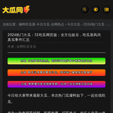
当前位置：
爆料吃瓜屋-今日大瓜-全网热点
今日大瓜
2026热门大瓜：51吃瓜网页版：全方位娱乐，吃瓜新风尚 真实事件汇总
>
>
2026热门大瓜：51吃瓜网页版：全方位娱乐，吃瓜新风尚
真实事件汇总
作者 :
全网吃瓜专员
今日给大家带来最新大瓜，本次热门瓜爆料如下，一起在线吃
瓜。