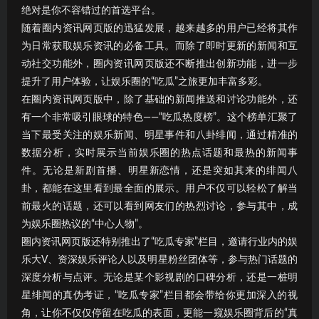
绝对是你不容错过的首选平台。
随着圈内资讯网页版的迅猛发展，越来越多的用户已经将其作
为日常获取娱乐资讯的必备工具。而除了即时更新的新闻和互
动社交功能外，圈内资讯网页版还不断推出创新功能，进一步
提升了用户体验，让娱乐圈的“吃瓜”之旅更加丰富多彩。
在圈内资讯网页版中，除了基础的新闻推送和讨论功能外，还
有一个非常吸引眼球的特色——“吃瓜热度榜”。这个榜单汇聚了
当下最受关注的娱乐新闻、明星事件和八卦绯闻，通过精准的
数据分析，实时展示当前娱乐圈的热点话题和最热的新闻事
件。无论是新剧首播、明星新恋情，还是突如其来的绯闻八
卦，都能在这里看到最全面的展示。用户不仅可以轻松了解当
前最火的话题，还可以看到网友们的热烈讨论，参与其中，成
为娱乐圈热议的“中心人物”。
圈内资讯网页版还特别推出了“吃瓜专家”栏目，邀请行业内的娱
乐大V、资深娱乐评论人以及明星粉丝团体等，参与热门话题的
深度分析与点评。无论是某个影视剧的口碑分析，还是一桩明
星绯闻的真伪考证，“吃瓜专家”栏目都会带给你更加深入的视
角，让你不仅仅停留在吃瓜的表面，更能一窥娱乐圈背后的“真