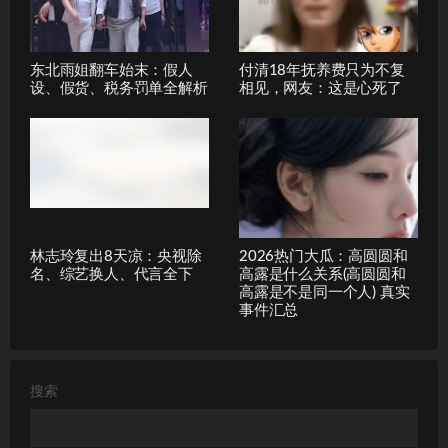
东北雨姐翻车始末：假人
付清18年抚养费只为不复
设、假货、税务罚单全解析
相见，网友：这是心死了
林志玲复出8天凉：央视除
2026热门大瓜：高圆圆和
名、综艺换人、代言全下
高露是什么关系(高圆圆和
高露是不是同一个人) 真实
事件汇总
搜索