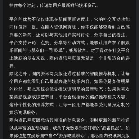
抓住每个时刻，传递给用户最新鲜的娱乐资讯。
平台的优势不仅仅体现在新闻更新速度上，它的社交互动功能
同样值得一提。在圈内资讯网页版，你不仅能够查看到自己感
兴趣的新闻，还可以与其他用户实时讨论，分享自己的看法。
平台支持评论、点赞、分享等互动方式，能够让用户在了解娱
乐新闻的与朋友们一同“吃瓜”，畅所欲言。对于喜欢在社交平台
上活跃的朋友来说，圈内资讯网页版无疑是一个非常适合的选
择。
除此之外，圈内资讯网页版还通过精准的智能推荐机制，让每
个用户都能看到自己最感兴趣的娱乐内容。如果你是某位明星
的粉丝，那么系统会优先推送该明星的最新动态；如果你喜欢
某类影视剧或综艺节目，平台会根据你的偏好推荐相关内容。
这种个性化的推荐方式，让每一位用户都能享受到量身定制的
娱乐资讯服务。
圈内资讯网页版凭借其精准的信息聚合、实时更新的新闻推送
以及丰富的互动功能，成为了无数娱乐爱好者的“必备良品”。如
果你也想在娱乐圈中当个“资深吃瓜群众”，那么圈内资讯网页版