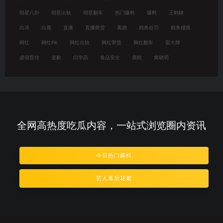
明星八卦
明星出轨
明星翻车
热门爆料
爆料
王鹤棣
白冰
白鹿
直播
直播带货
离婚
税务处罚
税务稽查
网红
网红PK
网红出轨
网红带货
网红翻车
耍大牌
虚假宣传
道歉
闫学晶
食品安全
鹿晗
黄晓明
全网高热度吃瓜内容，一站式浏览圈内资讯
今日热门爆料
艺人幕后花絮