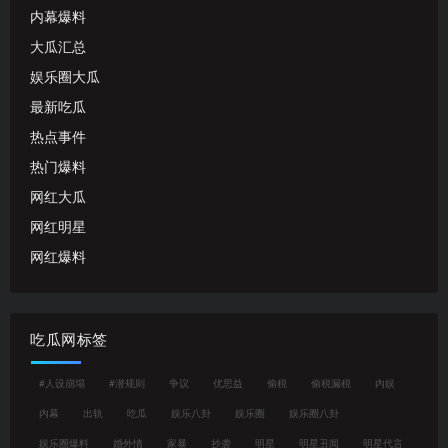
内幕爆料
大瓜汇总
娱乐圈大瓜
最新吃瓜
热点事件
热门爆料
网红大瓜
网红明星
网红爆料
吃瓜网标签
#人设崩塌
#潜规则
争议
优思益
偷税
偷税漏税
内娱
内幕
出轨
吃瓜
娱乐八卦
娱乐圈
娱乐圈八卦
娱乐圈爆料
婚外情
家暴
抄袭
明星
明星丑闻
明星代言