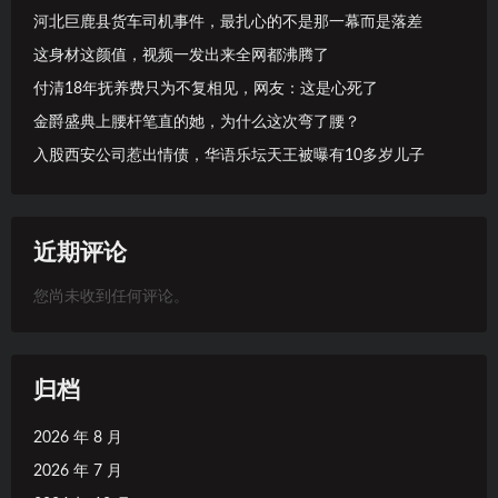
河北巨鹿县货车司机事件，最扎心的不是那一幕而是落差
这身材这颜值，视频一发出来全网都沸腾了
付清18年抚养费只为不复相见，网友：这是心死了
金爵盛典上腰杆笔直的她，为什么这次弯了腰？
入股西安公司惹出情债，华语乐坛天王被曝有10多岁儿子
近期评论
您尚未收到任何评论。
归档
2026 年 8 月
2026 年 7 月