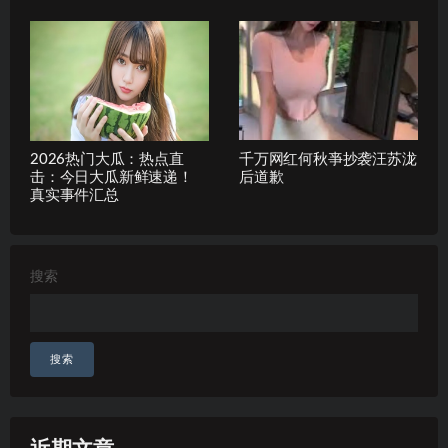
2026热门大瓜：热点直
千万网红何秋亊抄袭汪苏泷
击：今日大瓜新鲜速递！
后道歉
真实事件汇总
搜索
搜索