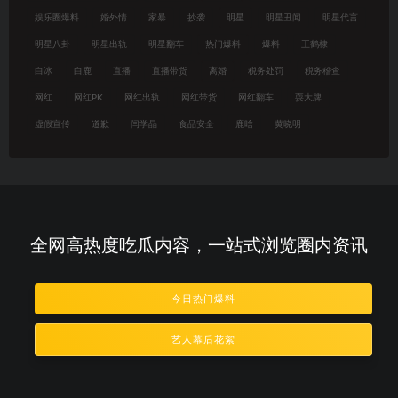
娱乐圈爆料
婚外情
家暴
抄袭
明星
明星丑闻
明星代言
明星八卦
明星出轨
明星翻车
热门爆料
爆料
王鹤棣
白冰
白鹿
直播
直播带货
离婚
税务处罚
税务稽查
网红
网红PK
网红出轨
网红带货
网红翻车
耍大牌
虚假宣传
道歉
闫学晶
食品安全
鹿晗
黄晓明
全网高热度吃瓜内容，一站式浏览圈内资讯
今日热门爆料
艺人幕后花絮