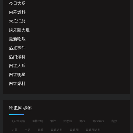
今日大瓜
内幕爆料
大瓜汇总
娱乐圈大瓜
最新吃瓜
热点事件
热门爆料
网红大瓜
网红明星
网红爆料
吃瓜网标签
#人设崩塌
#潜规则
争议
优思益
偷税
偷税漏税
内娱
内幕
出轨
吃瓜
娱乐八卦
娱乐圈
娱乐圈八卦