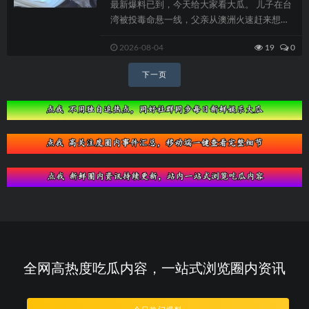
最新爆料已到，今天给大家看大瓜。 儿子在台
湾被投毒命悬一线，父亲从澳洲火速赶来想带
他回国救治，却被投毒者百般阻拦——这荒...
2026-08-04
19
0
文
下一页
章
导
航
全网高热度吃瓜内容，一站式浏览圈内资讯