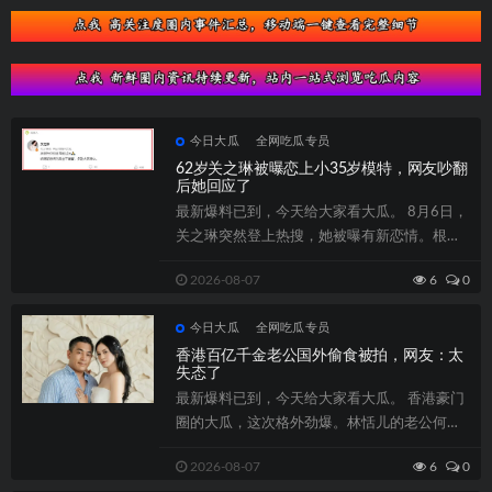
今日大瓜
全网吃瓜专员
62岁关之琳被曝恋上小35岁模特，网友吵翻
后她回应了
最新爆料已到，今天给大家看大瓜。 8月6日，
关之琳突然登上热搜，她被曝有新恋情。根据
爆料可知，今年5月，在广州的一场活动...
2026-08-07
6
0
今日大瓜
全网吃瓜专员
香港百亿千金老公国外偷食被拍，网友：太
失态了
最新爆料已到，今天给大家看大瓜。 香港豪门
圈的大瓜，这次格外劲爆。林恬儿的老公何正
德被曝在国外偷食，街头搂抱亲吻美女的画...
2026-08-07
6
0